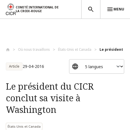
COMITÉ INTERNATIONAL DE
MENU
LA CROIX-ROUGE
Aller au contenu principal
Où nous travaillons
États-Unis et Canada
Le président du C
29-04-2016
Article
Le président du CICR
conclut sa visite à
Washington
États-Unis et Canada