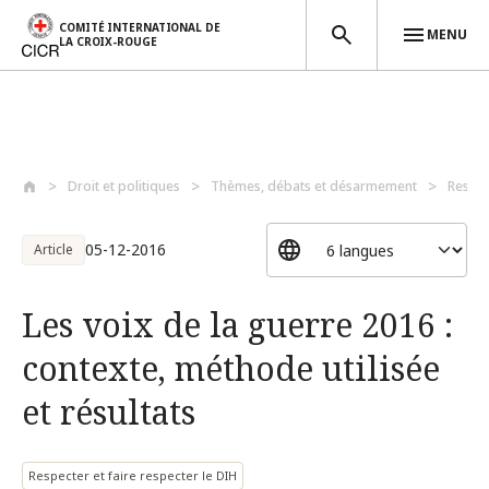
COMITÉ INTERNATIONAL DE
MENU
LA CROIX-ROUGE
Aller au contenu principal
Droit et politiques
Thèmes, débats et désarmement
Respec
05-12-2016
Article
Les voix de la guerre 2016 :
contexte, méthode utilisée
et résultats
Respecter et faire respecter le DIH