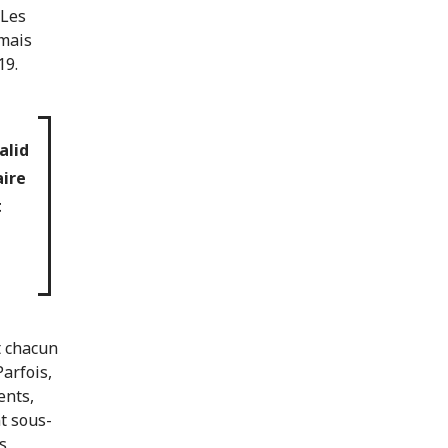
 Les
 mais
19.
alid
aire
t
t chacun
Parfois,
ents,
t sous-
s