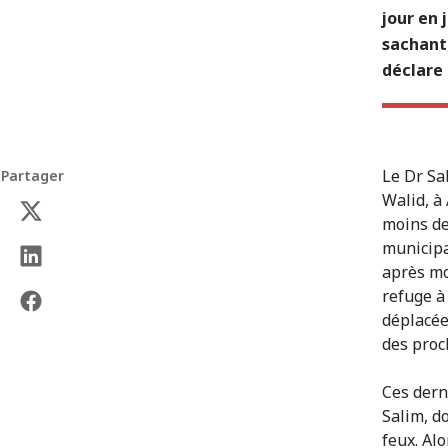
jour en 
sachant 
déclare 
Le Dr Sa
Partager
Walid, à
moins de
municipa
après mo
refuge à
déplacée
des proc
Ces dern
Salim, d
feux. Alo