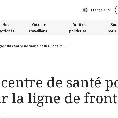
Français
Nos
Où nous
Droit et
Sou
activités
travaillons
politiques
nous
bye : un centre de santé poursuit sa m...
 centre de santé p
r la ligne de front
9