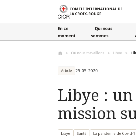
Aller au contenu principal
COMITÉ INTERNATIONAL DE
LA CROIX-ROUGE
En ce
Qui nous
moment
sommes
Où nous travaillons
Libye
Li
25-05-2020
Article
Libye : un
mission su
Libye
Santé
La pandémie de Covid-1