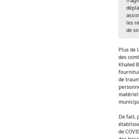
fragi
dépla
assis
les r
de so
Plus de 
des comb
Khaled B
fournitu
de traum
personne
matériel
municipa
De fait,
établiss
de COVID
des beso