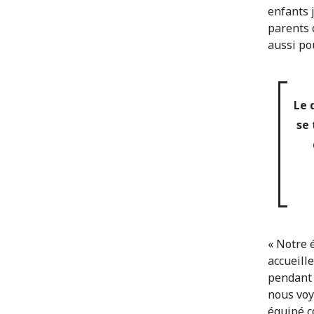
enfants 
parents 
aussi po
Le 
se 
« Notre 
accueille
pendant 
nous voy
équipé c