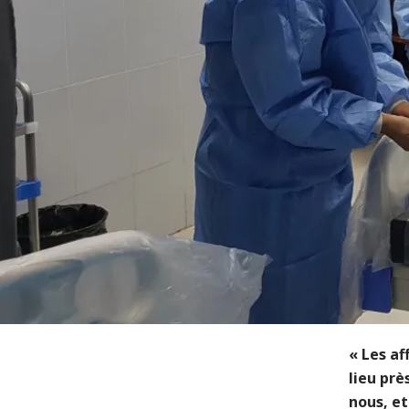
« Les a
lieu prè
nous, et