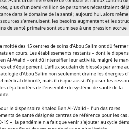
lisé. Avant la dernière série de combats et l'afflux continu de
cés, plus d'un demi-million de personnes nécessitaient déj
tance dans le domaine de la santé ; aujourd'hui, alors même
essources s'amenuisent, les besoins augmentent et les stru
ins de santé primaire sont soumises à une pression accrue.
la moitié des 15 centres de soins d'Abou Salim ont dû fermer
ats en cours. Les établissements restants – dont le dispens
en Al-Walid – ont dû intensifier leur activité, malgré le ma
res et d'équipement. L'afflux soudain de blessés par arme a
atologie d'Abou Salim non seulement draine les énergies d
l médical débordé, mais il risque aussi d'épuiser les resso
les déjà limitées de l'ensemble du système de santé de la
lité.
 pour le dispensaire Khaled Ben Al-Walid – l'un des rares
ements de santé désignés centres de référence pour les cas
-19 –, la pandémie n'a fait que venir s'ajouter au cycle dém
ins sans fin et des moyens de plus en plus limités.