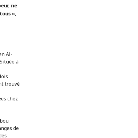
peur, ne
tous »,
en Al-
 Située à
Mois
nt trouvé
ées chez
Abou
anges de
 des