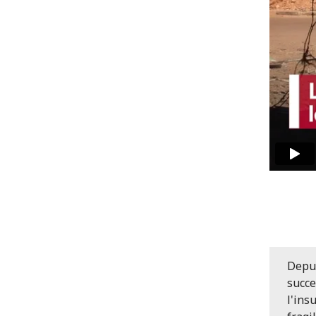
Depui
succe
l'ins