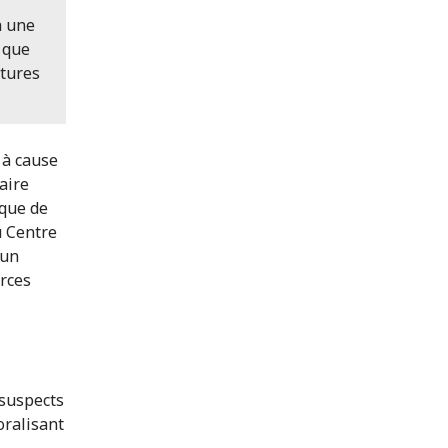
à une
 que
ctures
 à cause
aire
nque de
u Centre
'un
urces
 suspects
oralisant