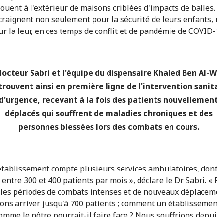
jouent à l'extérieur de maisons criblées d'impacts de balles.
craignent non seulement pour la sécurité de leurs enfants,
ur la leur, en ces temps de conflit et de pandémie de COVID-
docteur Sabri et l'équipe du dispensaire Khaled Ben Al-W
trouvent ainsi en première ligne de l'intervention sanit
d'urgence, recevant à la fois des patients nouvellemen
déplacés qui souffrent de maladies chroniques et des
personnes blessées lors des combats en cours.
établissement compte plusieurs services ambulatoires, don
 entre 300 et 400 patients par mois », déclare le Dr Sabri. « 
les périodes de combats intenses et de nouveaux déplacem
ons arriver jusqu'à 700 patients ; comment un établissemen
omme le nôtre pourrait-il faire face ? Nous souffrions depui