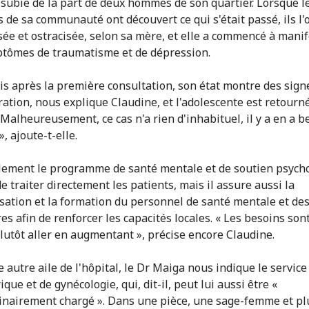
a subie de la part de deux hommes de son quartier. Lorsque l
de sa communauté ont découvert ce qui s'était passé, ils l'
sée et ostracisée, selon sa mère, et elle a commencé à mani
tômes de traumatisme et de dépression.
s après la première consultation, son état montre des sign
ration, nous explique Claudine, et l'adolescente est retourn
« Malheureusement, ce cas n'a rien d'inhabituel, il y a en a 
», ajoute-t-elle.
ement le programme de santé mentale et de soutien psycho
e traiter directement les patients, mais il assure aussi la
isation et la formation du personnel de santé mentale et de
es afin de renforcer les capacités locales. « Les besoins son
plutôt aller en augmentant », précise encore Claudine.
 autre aile de l'hôpital, le Dr Maiga nous indique le service
ique et de gynécologie, qui, dit-il, peut lui aussi être «
inairement chargé ». Dans une pièce, une sage-femme et pl