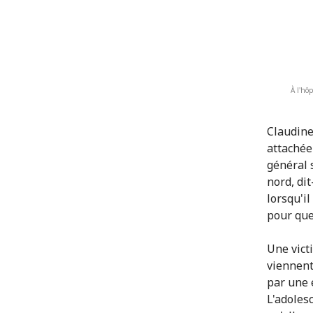
À l'hô
Claudine
attachée
général 
nord, di
lorsqu'i
pour que
Une vict
viennent
par une 
L'adoles