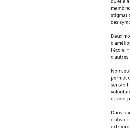
qu'elle 
membres 
stigmati
des symp
Deux moi
d'amélio
l'école. 
d'autres 
Non seul
permet d
sensibil
volontair
et vont 
Dans une
d'obstétr
extraord