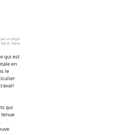
é par un engin
Sidi B. Diarra
e qui est
ntale en
ns le
iculier
travail
ts qui
, tenue
.
euve