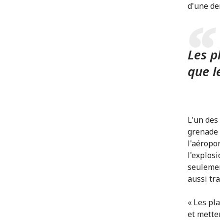
d'une dem
Les p
que l
L'un des
grenade 
l'aéropo
l'explos
seulemen
aussi tr
« Les pl
et mette