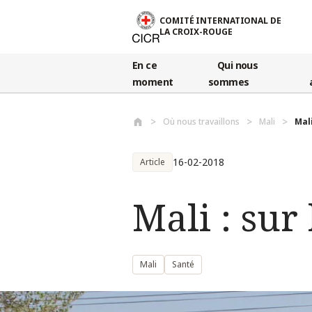
Aller au contenu principal
COMITÉ INTERNATIONAL DE
LA CROIX-ROUGE
En ce
Qui nous
moment
sommes
Où nous travaillons
Mali
Mali
16-02-2018
Article
Mali : sur
Mali
Santé