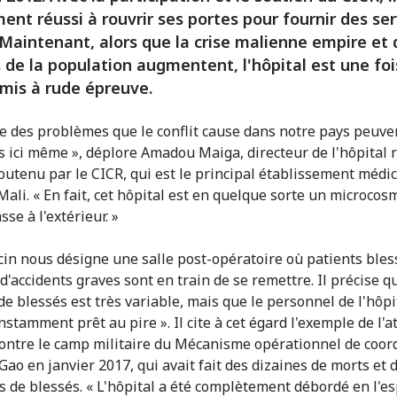
ent réussi à rouvrir ses portes pour fournir des ser
 Maintenant, alors que la crise malienne empire et 
 de la population augmentent, l'hôpital est une foi
mis à rude épreuve.
 des problèmes que le conflit cause dans notre pays peuve
s ici même », déplore Amadou Maiga, directeur de l'hôpital 
outenu par le CICR, qui est le principal établissement médic
Mali. « En fait, cet hôpital est en quelque sorte un microcos
sse à l'extérieur. »
in nous désigne une salle post-opératoire où patients bles
d'accidents graves sont en train de se remettre. Il précise q
e blessés est très variable, mais que le personnel de l'hôpit
nstamment prêt au pire ». Il cite à cet égard l'exemple de l'
contre le camp militaire du Mécanisme opérationnel de coor
Gao en janvier 2017, qui avait fait des dizaines de morts et 
s de blessés. « L'hôpital a été complètement débordé en l'e