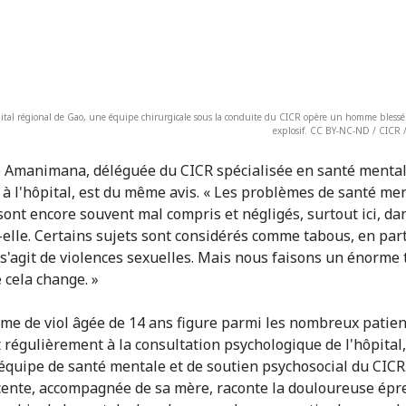
pital régional de Gao, une équipe chirurgicale sous la conduite du CICR opère un homme bless
explosif. CC BY-NC-ND / CICR / 
 Amanimana, déléguée du CICR spécialisée en santé mental
 à l'hôpital, est du même avis. « Les problèmes de santé me
sont encore souvent mal compris et négligés, surtout ici, da
t-elle. Certains sujets sont considérés comme tabous, en part
l s'agit de violences sexuelles. Mais nous faisons un énorme 
 cela change. »
ime de viol âgée de 14 ans figure parmi les nombreux patien
 régulièrement à la consultation psychologique de l'hôpital
équipe de santé mentale et de soutien psychosocial du CICR
cente, accompagnée de sa mère, raconte la douloureuse épr