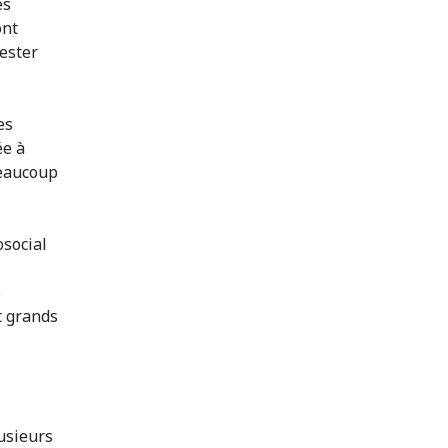
es
ont
fester
es
ée à
beaucoup
social
s
t grands
usieurs