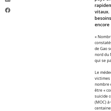
rapidem
vitaux.
besoins
encore 
« Nombre
constaté
de Gao s
nord du 
qui se pa
Le médec
victimes 
nombre d
être « co
suicide 
(MOC) à 
centaine