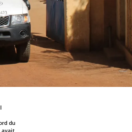
l
ord du
 avait