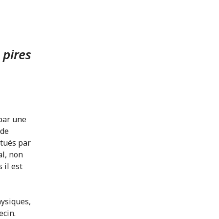
 pires
par une
 de
 tués par
al, non
il est
hysiques,
ecin.