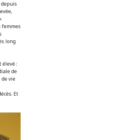
l depuis
levée,
«
les femmes
s
ès long
 élevé :
diale de
 de vie
écès. Et