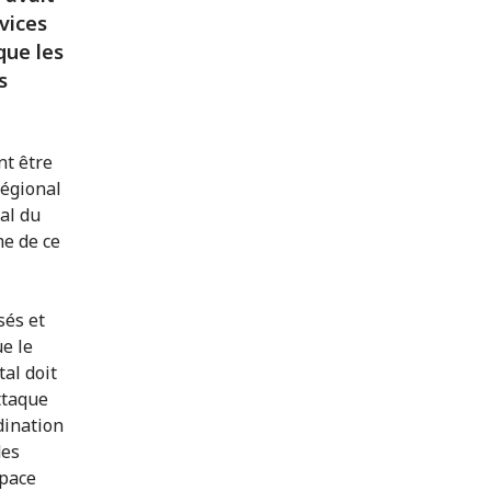
vices
que les
s
nt être
régional
al du
me de ce
sés et
ue le
al doit
attaque
dination
des
space