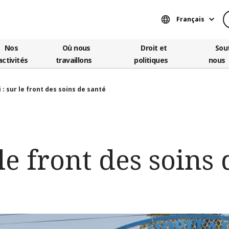
Français
Nos
Où nous
Droit et
Sou
activités
travaillons
politiques
nous
 : sur le front des soins de santé
 le front des soins