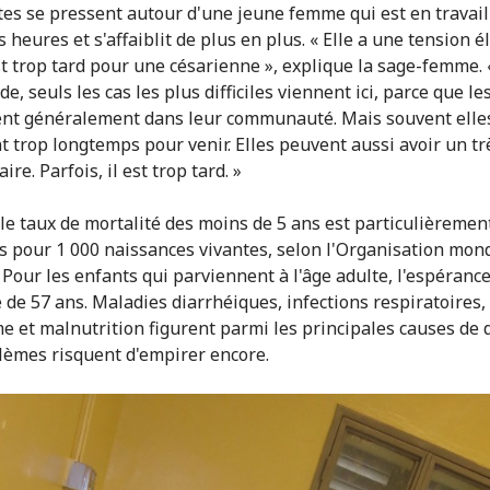
tes se pressent autour d'une jeune femme qui est en travai
 heures et s'affaiblit de plus en plus. « Elle a une tension é
st trop tard pour une césarienne », explique la sage-femme. 
e, seuls les cas les plus difficiles viennent ici, parce que 
nt généralement dans leur communauté. Mais souvent elle
t trop longtemps pour venir. Elles peuvent aussi avoir un tr
aire. Parfois, il est trop tard. »
 le taux de mortalité des moins de 5 ans est particulièrement
s pour 1 000 naissances vivantes, selon l'Organisation mon
 Pour les enfants qui parviennent à l'âge adulte, l'espérance
e de 57 ans. Maladies diarrhéiques, infections respiratoires,
e et malnutrition figurent parmi les principales causes de d
lèmes risquent d'empirer encore.