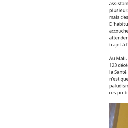
assistan
plusieurs
mais c'e
D'habitud
accouche
attenden
trajet à f
Au Mali,
123 décè
la Santé.
n'est qu
paludism
ces prob