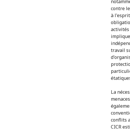
notammen
contre le
à l'espri
obligati
activité
implique
indépend
travail s
d'organi
protecti
particul
étatique
La néces
menaces 
égalemen
conventi
conflits
CICR esti