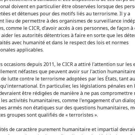
ional doivent en particulier être observées lorsque des per
tées et détenues pour des motifs liés au terrorisme. Il y a
t lieu de permettre à des organismes de surveillance indé
es, comme le CICR, d'avoir accès à ces personnes, de façon à 
 aider les autorités détentrices à faire en sorte que les dét
raités avec humanité et dans le respect des lois et normes
ionales applicables.
 occasions depuis 2011, le CICR a attiré l'attention sur les 
llement néfastes que peuvent avoir sur l'action humanitaire
de lutte contre le terrorisme adoptées par les États, tant a
qu'international. En particulier, les législations pénales en 
devraient être rédigées de manière à ne pas compromettre 
 les activités humanitaires, comme l'engagement d'un dialo
pes armés non étatiques sur des questions humanitaires, 
es groupes sont qualifiés de « terroristes ».
vités de caractère purement humanitaire et impartial devrai