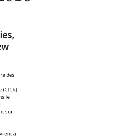
ies,
ew
tre des
t
e (CICR)
ns le
i
nt sur
vrent à