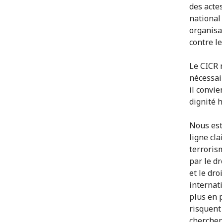
des acte
national 
organisa
contre l
Le CICR 
nécessai
il convie
dignité 
Nous est
ligne cla
terroris
par le d
et le dr
internati
plus en 
risquent
cherchen