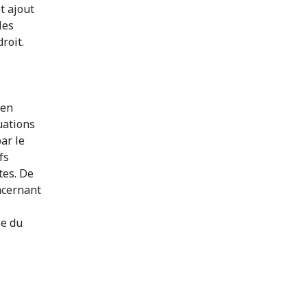
t ajout
les
roit.
 en
tuations
ar le
fs
tes. De
oncernant
se du