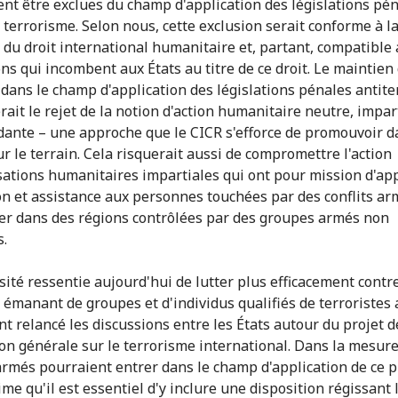
t être exclues du champ d'application des législations pé
 terrorisme. Selon nous, cette exclusion serait conforme à la
t du droit international humanitaire et, partant, compatible 
ons qui incombent aux États au titre de ce droit. Le maintien
s dans le champ d'application des législations pénales antite
rait le rejet de la notion d'action humanitaire neutre, impar
ante – une approche que le CICR s'efforce de promouvoir d
ur le terrain. Cela risquerait aussi de compromettre l'action
sations humanitaires impartiales qui ont pour mission d'ap
on et assistance aux personnes touchées par des conflits ar
ier dans des régions contrôlées par des groupes armés non
s.
sité ressentie aujourd'hui de lutter plus efficacement contre
émanant de groupes et d'individus qualifiés de terroristes 
t relancé les discussions entre les États autour du projet d
on générale sur le terrorisme international. Dans la mesure
 armés pourraient entrer dans le champ d'application de ce pr
me qu'il est essentiel d'y inclure une disposition régissant 