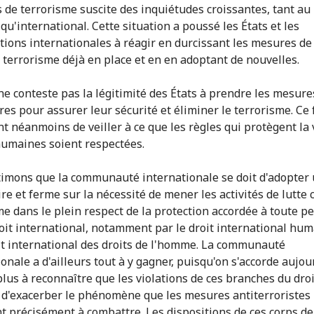
s de terrorisme suscite des inquiétudes croissantes, tant au
qu'international. Cette situation a poussé les États et les
tions internationales à réagir en durcissant les mesures de 
e terrorisme déjà en place et en en adoptant de nouvelles.
ne conteste pas la légitimité des États à prendre les mesure
res pour assurer leur sécurité et éliminer le terrorisme. Ce 
nt néanmoins de veiller à ce que les règles qui protègent la v
humaines soient respectées.
imons que la communauté internationale se doit d'adopter
ire et ferme sur la nécessité de mener les activités de lutte 
me dans le plein respect de la protection accordée à toute 
roit international, notamment par le droit international hum
oit international des droits de l'homme. La communauté
onale a d'ailleurs tout à y gagner, puisqu'on s'accorde aujou
plus à reconnaître que les violations de ces branches du droi
 d'exacerber le phénomène que les mesures antiterroristes
t précisément à combattre. Les dispositions de ces corps de