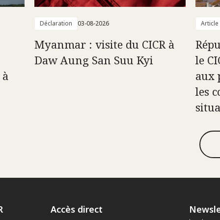
Déclaration
03-08-2026
Article
Myanmar : visite du CICR à
Répu
Daw Aung San Suu Kyi
le C
 à
aux 
les c
situ
R
Accès direct
Newsle