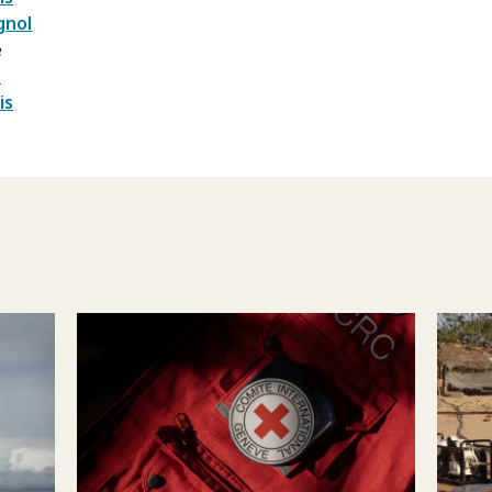
gnol
e
e
is