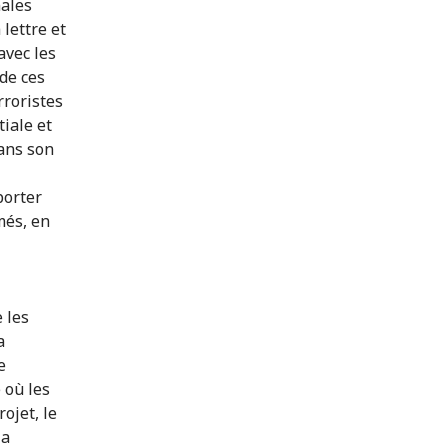
nales
 lettre et
avec les
 de ces
rroristes
tiale et
ans son
porter
més, en
 les
a
e
 où les
ojet, le
la