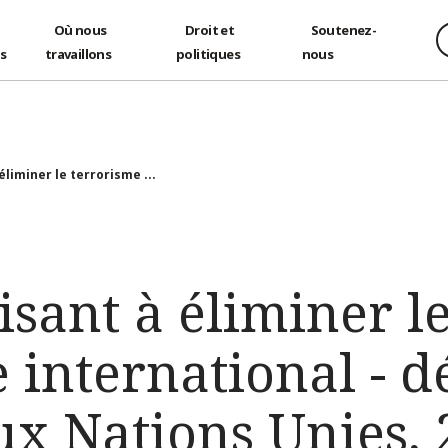
Où nous
Droit et
Soutenez-
és
travaillons
politiques
nous
liminer le terrorisme ...
sant à éliminer l
 international - d
ux Nations Unies, 