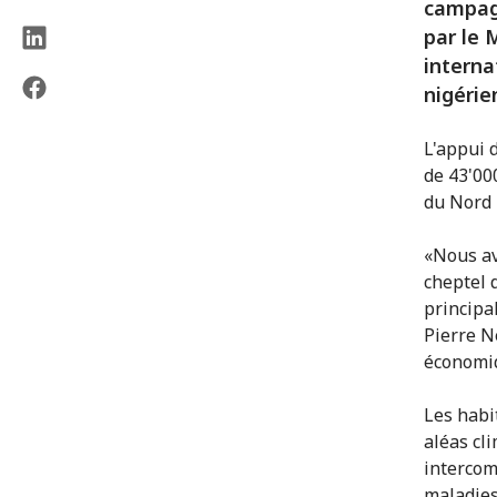
campagn
par le 
interna
nigérie
L'appui d
de 43'00
du Nord 
«Nous avo
cheptel 
principa
Pierre N
économiq
Les habi
aléas cli
intercom
maladies