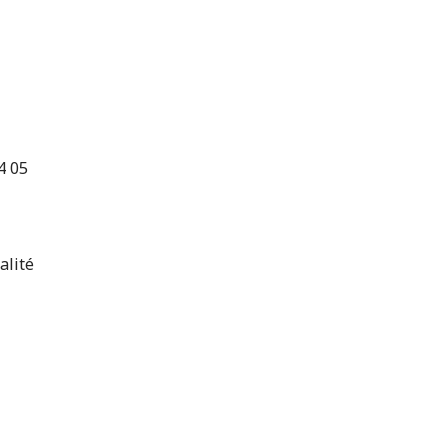
4 05
alité