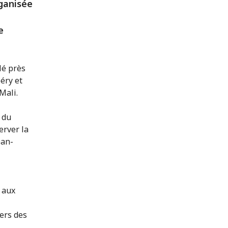
ganisée
e
lé près
éry et
Mali.
f du
erver la
ean-
 aux
yers des