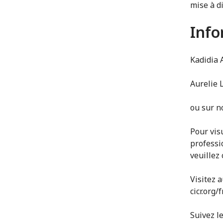
mise à d
Info
Kadidia 
Aurelie 
ou sur no
Pour vis
professi
veuillez 
Visitez a
cicr.org/
Suivez l