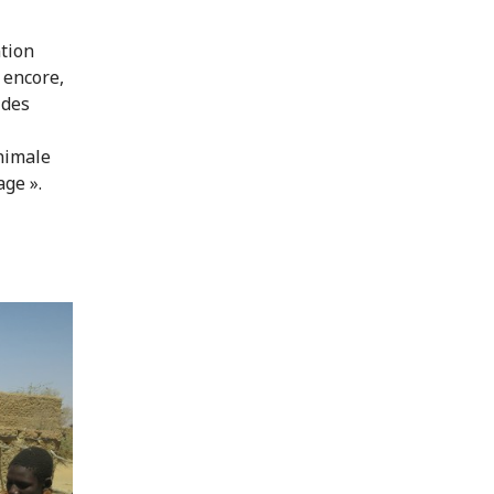
ntion
 encore,
 des
animale
age ».