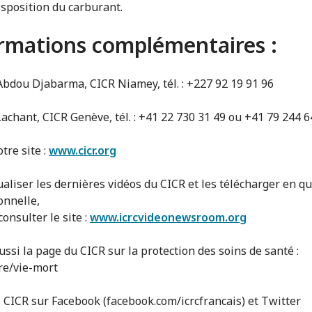
isposition du carburant.
rmations complémentaires :
Abdou Djabarma, CICR Niamey, tél. : +227 92 19 91 96
Lachant, CICR Genève, tél. : +41 22 730 31 49 ou +41 79 244 6
tre site :
www.cicr.org
ualiser les dernières vidéos du CICR et les télécharger en qu
onnelle,
consulter le site :
www.icrcvideonewsroom.org
ussi la page du CICR sur la protection des soins de santé :
fre/vie-mort
e CICR sur Facebook (facebook.com/icrcfrancais) et Twitter