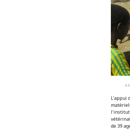
A D
L'appui 
matériel
l'institu
vétérina
de 39 ag