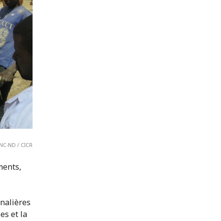
Y-NC-ND / CICR
ments,
rnalières
es et la