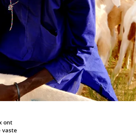
x ont
e vaste