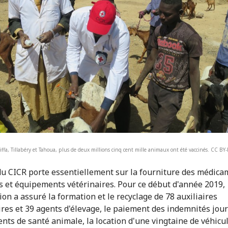
iffa, Tillabéry et Tahoua, plus de deux millions cinq cent mille animaux ont été vaccinés. CC B
du CICR porte essentiellement sur la fourniture des médica
s et équipements vétérinaires. Pour ce début d'année 2019,
tion a assuré la formation et le recyclage de 78 auxiliaires
ires et 39 agents d'élevage, le paiement des indemnités jou
ents de santé animale, la location d'une vingtaine de véhicul