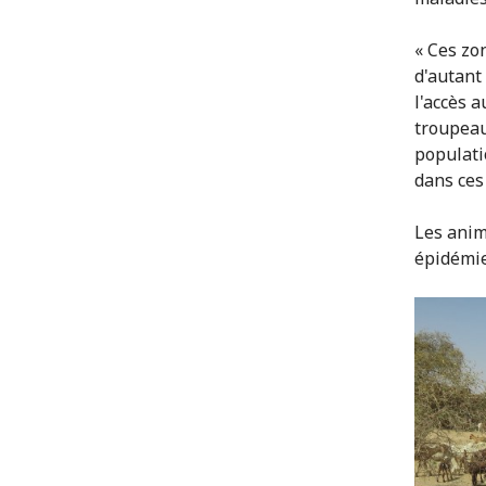
« Ces zon
d'autant
l'accès 
troupeaux
populati
dans ces
Les anim
épidémie