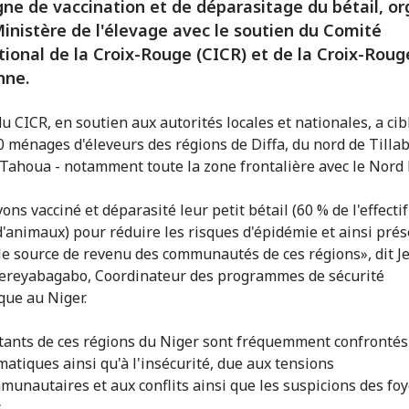
e de vaccination et de déparasitage du bétail, or
Ministère de l'élevage avec le soutien du Comité
tional de la Croix-Rouge (CICR) et de la Croix-Roug
nne.
u CICR, en soutien aux autorités locales et nationales, a cib
0 ménages d'éleveurs des régions de Diffa, du nord de Tillab
Tahoua - notamment toute la zone frontalière avec le Nord 
ns vacciné et déparasité leur petit bétail (60 % de l'effecti
d'animaux) pour réduire les risques d'épidémie et ainsi prés
le source de revenu des communautés de ces régions», dit J
ereyabagabo, Coordinateur des programmes de sécurité
ue au Niger.
tants de ces régions du Niger sont fréquemment confrontés
matiques ainsi qu'à l'insécurité, due aux tensions
munautaires et aux conflits ainsi que les suspicions des fo
.