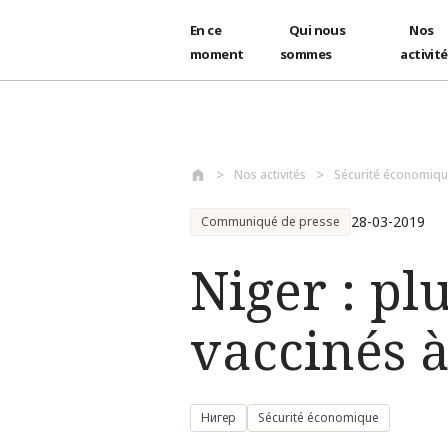
En ce
Qui nous
Nos
moment
sommes
activit
Aller au contenu principal
Nos activités
Sécurité économiq
28-03-2019
Communiqué de presse
Niger : pl
vaccinés à
Нигер
Sécurité économique