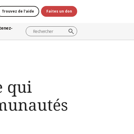
Trouvez de l'aide
Faites un don
tenez-
e qui
mmunautés