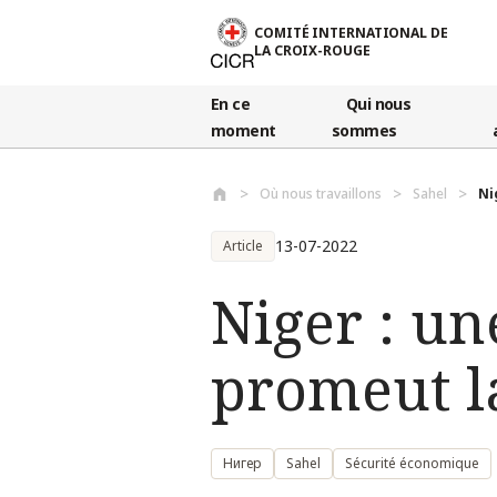
Aller au contenu principal
COMITÉ INTERNATIONAL DE
LA CROIX-ROUGE
En ce
Qui nous
moment
sommes
Où nous travaillons
Sahel
Ni
13-07-2022
Article
Niger : un
promeut l
Нигер
Sahel
Sécurité économique