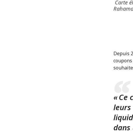
Carte é
Rahama
Depuis 2
coupons 
souhaite
« Ce 
leurs
liqui
dans 