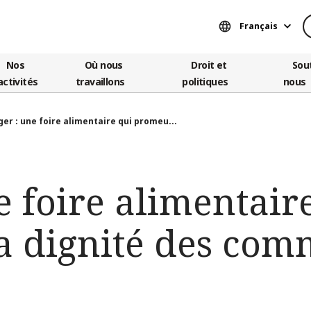
Français
Nos
Où nous
Droit et
Sou
activités
travaillons
politiques
nous
ger : une foire alimentaire qui promeu...
e foire alimentair
a dignité des co