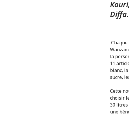
Kouri
Diffa
Chaque b
Wanzam, 
la perso
11 articl
blanc, la
sucre, le
Cette no
choisir l
30 litres
une béné