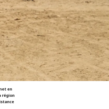
met en
a région
sistance