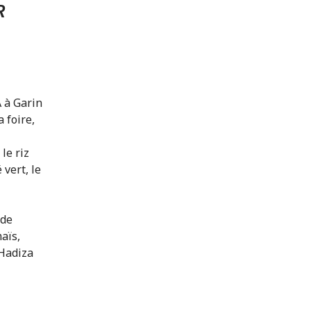
R
 à Garin
 foire,
le riz
 vert, le
 de
maïs,
 Hadiza