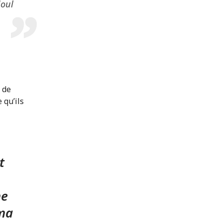
doul
 de
 qu’ils
t
me
ema