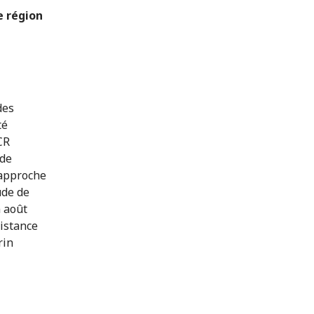
e région
des
té
CR
 de
e approche
ude de
n août
sistance
rin