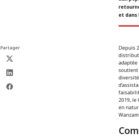
retourné
et dans 
Depuis 2
Partager
distribu
adaptée 
soutient
diversité
d’assist
faisabil
2019, le
en natur
Wanzam e
Com