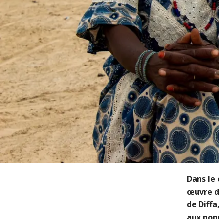
Dans le
œuvre d
de Diffa
aux popu