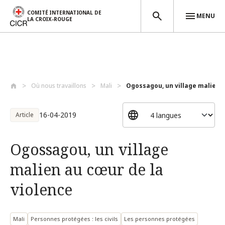
COMITÉ INTERNATIONAL DE
MENU
LA CROIX-ROUGE
Aller au contenu principal
Où nous travaillons
Mali
Ogossagou, un village malien a
16-04-2019
Article
Ogossagou, un village
malien au cœur de la
violence
Mali
Personnes protégées : les civils
Les personnes protégées