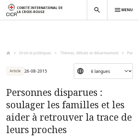
COMITÉ INTERNATIONAL DE
MENU
LA CROIX-ROUGE
Aller au contenu principal
Droit et politiques
Thèmes, débats et désarmement
Perso
26-08-2015
Article
Personnes disparues :
soulager les familles et les
aider à retrouver la trace de
leurs proches