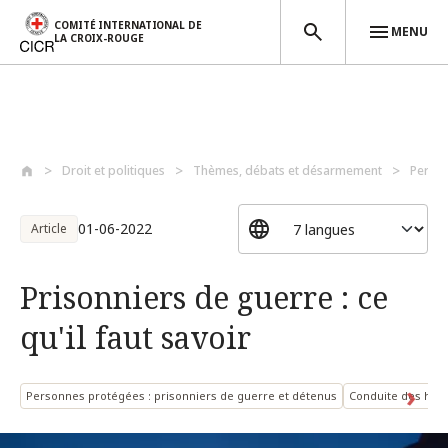
COMITÉ INTERNATIONAL DE
MENU
LA CROIX-ROUGE
Aller au contenu principal
Droit et politiques
Thèmes, débats et désarmement
Perso
01-06-2022
Article
Prisonniers de guerre : ce
qu'il faut savoir
Personnes protégées : prisonniers de guerre et détenus
Conduite des hosti