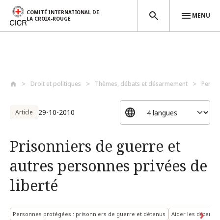
COMITÉ INTERNATIONAL DE
MENU
LA CROIX-ROUGE
Aller au contenu principal
Droit et politiques
Thèmes, débats et désarmement
Perso
29-10-2010
Article
Prisonniers de guerre et
autres personnes privées de
liberté
Personnes protégées : prisonniers de guerre et détenus
Aider les détenus