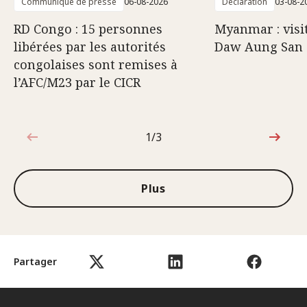
Communiqué de presse
06-08-2026
Déclaration
03-08-2
RD Congo : 15 personnes
Myanmar : visi
libérées par les autorités
Daw Aung San 
congolaises sont remises à
l’AFC/M23 par le CICR
1/3
1sur3
Plus
Partager