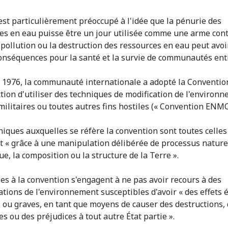
est particulièrement préoccupé à l'idée que la pénurie des
es en eau puisse être un jour utilisée comme une arme cont
a pollution ou la destruction des ressources en eau peut avoi
onséquences pour la santé et la survie de communautés ent
n 1976, la communauté internationale a adopté la Conventio
iction d'utiliser des techniques de modification de l'environ
 militaires ou toutes autres fins hostiles (« Convention ENMO
niques auxquelles se réfère la convention sont toutes celles
t « grâce à une manipulation délibérée de processus naturel
e, la composition ou la structure de la Terre ».
ies à la convention s'engagent à ne pas avoir recours à des
tions de l'environnement susceptibles d'avoir « des effets 
 ou graves, en tant que moyens de causer des destructions,
 ou des préjudices à tout autre État partie ».