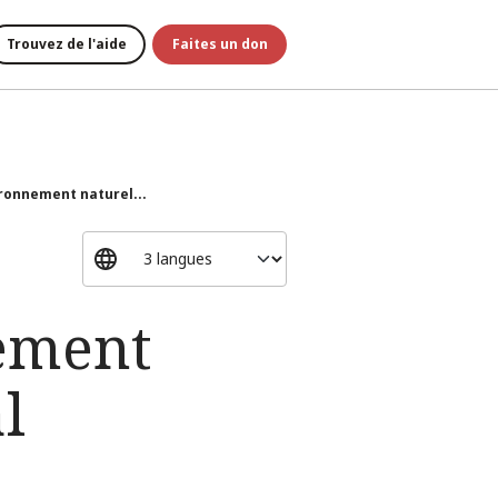
Trouvez de l'aide
Faites un don
ironnement naturel...
nement
l