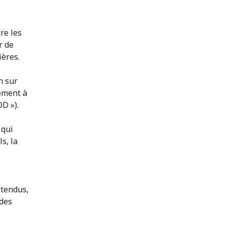
re les
r de
ières.
n sur
nement à
D »).
 qui
s, la
étendus,
 des