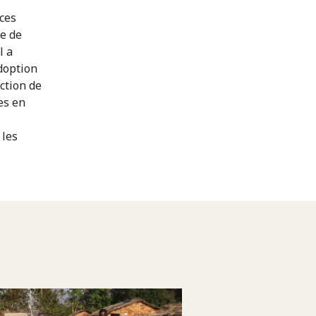
rces
be de
l a
adoption
ection de
es en
 les