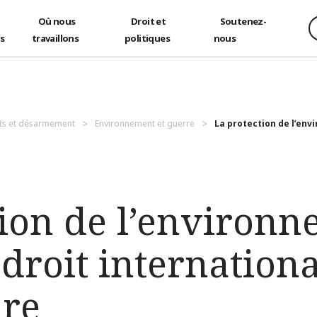
Où nous
Droit et
Soutenez-
és
travaillons
politiques
nous
ts et désarmement
Environnement et guerre
La protection de l’env
tion de l’environ
 droit internationa
re