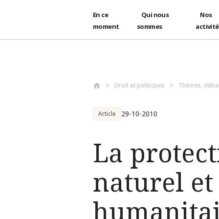
En ce
Qui nous
Nos
moment
sommes
activit
Aller au contenu principal
Droit et politiques
Thèmes, déba
29-10-2010
Article
La protec
naturel et
humanitai