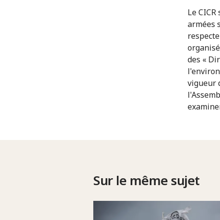
Le CICR 
armées s
respecte
organisé
des « Di
l'enviro
vigueur 
l'Assemb
examiner
Sur le même sujet