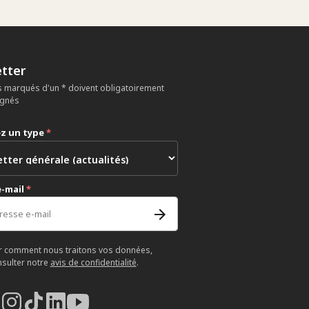
tter
 marqués d'un * doivent obligatoirement
ignés
ez un type
*
e-mail
*
r comment nous traitons vos données,
nsulter notre
avis de confidentialité
.