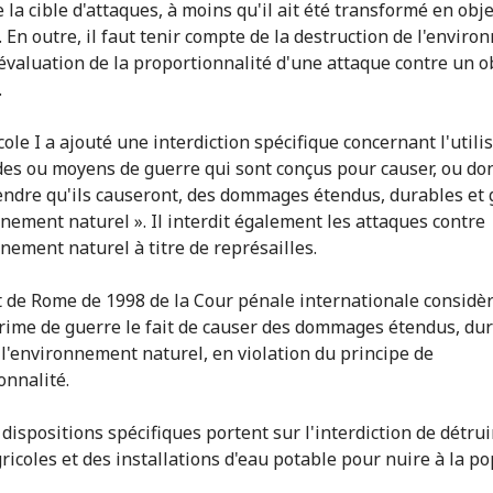
 la cible d'attaques, à moins qu'il ait été transformé en obje
. En outre, il faut tenir compte de la destruction de l'envir
l'évaluation de la proportionnalité d'une attaque contre un ob
.
ole I a ajouté une interdiction spécifique concernant l'utili
es ou moyens de guerre qui sont conçus pour causer, ou do
endre qu'ils causeront, des dommages étendus, durables et 
nnement naturel ». Il interdit également les attaques contre
nnement naturel à titre de représailles.
t de Rome de 1998 de la Cour pénale internationale considè
ime de guerre le fait de causer des dommages étendus, dur
 l'environnement naturel, en violation du principe de
onnalité.
 dispositions spécifiques portent sur l'interdiction de détrui
gricoles et des installations d'eau potable pour nuire à la p