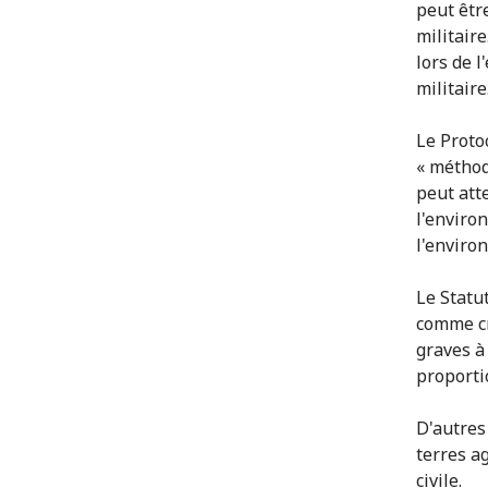
peut être
militaire
lors de 
militaire
Le Protoc
« méthod
peut att
l'enviro
l'enviro
Le Statu
comme cr
graves à
proporti
D'autres
terres a
civile.