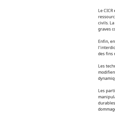
Le CICR 
ressourc
civils. L
graves c
Enfin, e
l'interd
des fins
Les tech
modifien
dynamiqu
Les part
manipula
durables
dommages