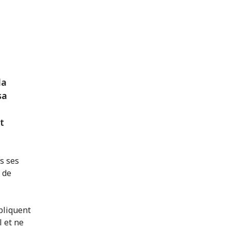
la
sa
t
s ses
e de
ppliquent
l et ne