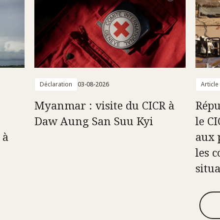
Déclaration
03-08-2026
Article
Myanmar : visite du CICR à
Répu
Daw Aung San Suu Kyi
le C
 à
aux 
les c
situ