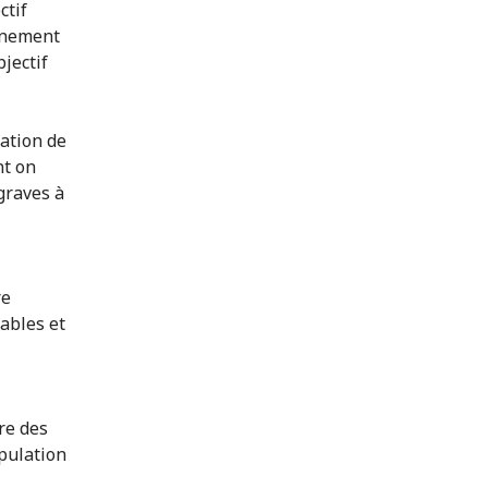
ctif
onnement
jectif
sation de
nt on
graves à
re
ables et
re des
opulation