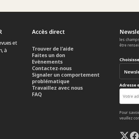
R
Accès direct
Newsle
les champs
evues et
être rense
Trouver de l'aide
n, à
Faites un don
Choisiss
Evènements
Contactez-nous
Signaler un comportement
problématique
Adresse 
Travaillez avec nous
FAQ
Pour savoi
veuillez co