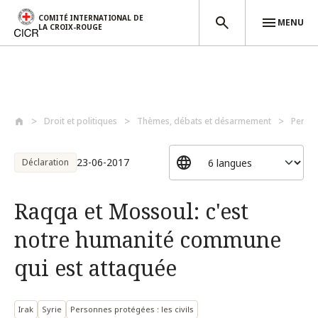
COMITÉ INTERNATIONAL DE
MENU
LA CROIX-ROUGE
Aller au contenu principal
Droit et politiques
Thèmes, débats et désarmement
Perso
23-06-2017
Déclaration
Raqqa et Mossoul: c'est
notre humanité commune
qui est attaquée
Irak
Syrie
Personnes protégées : les civils