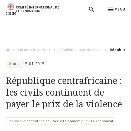
COMITÉ INTERNATIONAL DE
MENU
LA CROIX-ROUGE
Aller au contenu principal
Où nous travaillons
République centrafricaine
République c
15-01-2015
Article
République centrafricaine :
les civils continuent de
payer le prix de la violence
République centrafricaine
Sécurité économique
Eau et habitat