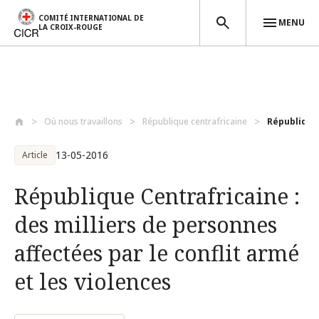
COMITÉ INTERNATIONAL DE
MENU
LA CROIX-ROUGE
Aller au contenu principal
Où nous travaillons
République centrafricaine
République 
13-05-2016
Article
République Centrafricaine :
des milliers de personnes
affectées par le conflit armé
et les violences