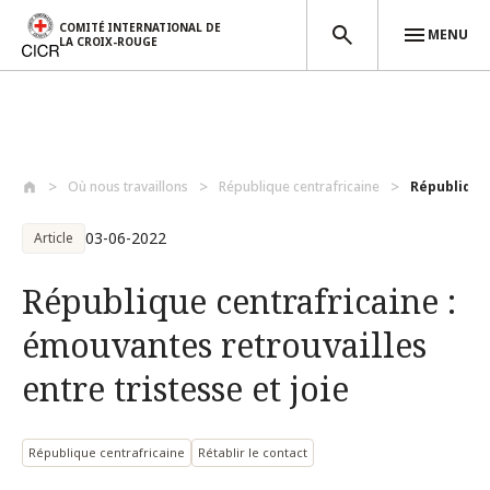
COMITÉ INTERNATIONAL DE
MENU
LA CROIX-ROUGE
Aller au contenu principal
Où nous travaillons
République centrafricaine
République 
03-06-2022
Article
République centrafricaine :
émouvantes retrouvailles
entre tristesse et joie
République centrafricaine
Rétablir le contact