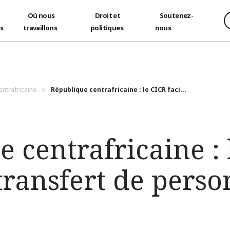
Où nous
Droit et
Soutenez-
és
travaillons
politiques
nous
entrafricaine
République centrafricaine : le CICR faci...
 centrafricaine : 
e transfert de pers