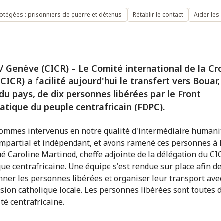
tégées : prisonniers de guerre et détenus
Rétablir le contact
Aider les
/ Genève (CICR) – Le Comité international de la Cro
CICR) a facilité aujourd'hui le transfert vers Bouar
 du pays, de dix personnes libérées par le Front
tique du peuple centrafricain (FDPC).
ommes intervenus en notre qualité d'intermédiaire humani
impartial et indépendant, et avons ramené ces personnes à 
ué Caroline Martinod, cheffe adjointe de la délégation du CI
ue centrafricaine. Une équipe s'est rendue sur place afin d
nner les personnes libérées et organiser leur transport avec
ssion catholique locale. Les personnes libérées sont toutes 
té centrafricaine.