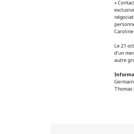
« Contac
exclusiv
négociat
personne
Caroline
Le 21 oct
d'un mem
autre gr
Informa
Germain 
Thomas G