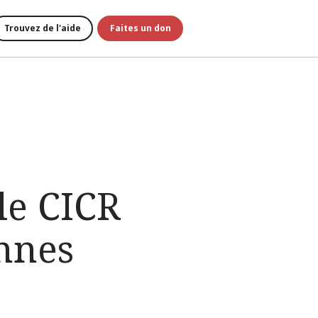
Trouvez de l'aide
Faites un don
le CICR
onnes