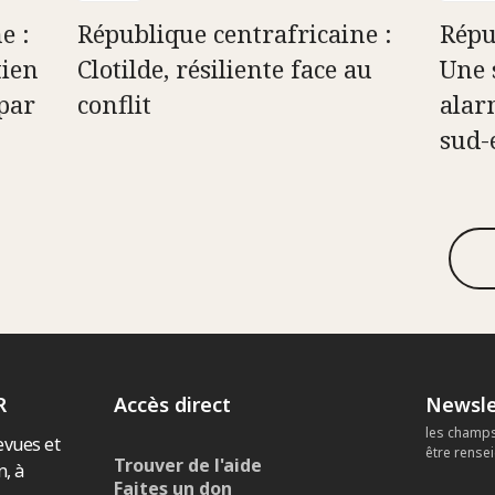
e :
République centrafricaine :
Répu
tien
Clotilde, résiliente face au
Une 
par
conflit
alar
sud-
R
Accès direct
Newsle
les champs
evues et
être rense
Trouver de l'aide
n, à
Faites un don