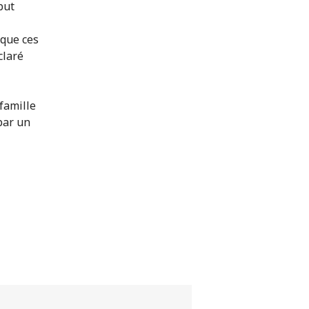
but
 que ces
claré
 famille
par un