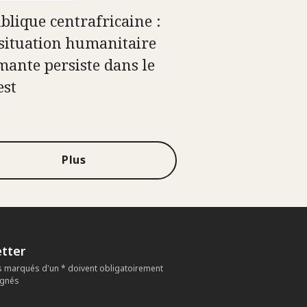
blique centrafricaine :
situation humanitaire
mante persiste dans le
est
Plus
tter
 marqués d'un * doivent obligatoirement
ignés