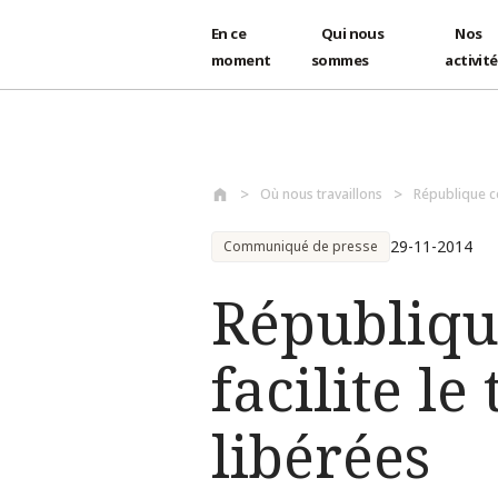
En ce
Qui nous
Nos
moment
sommes
activit
Aller au contenu principal
Où nous travaillons
République c
29-11-2014
Communiqué de presse
République
facilite l
libérées