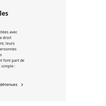
les
itées avec
e droit
nt, leurs
 personnes
és
et font part de
 simple :
s détenues