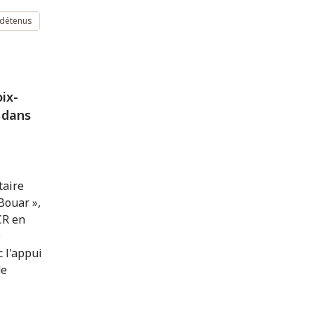
 détenus
ix-
, dans
taire
Bouar »,
CR en
e
 l'appui
de