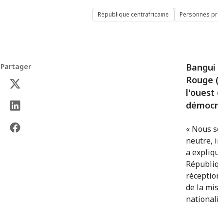
République centrafricaine
Personnes pro
Bangui 
Partager
Rouge (
l'ouest
démocra
« Nous s
neutre, 
a expliq
Républiq
réceptio
de la mi
nationali