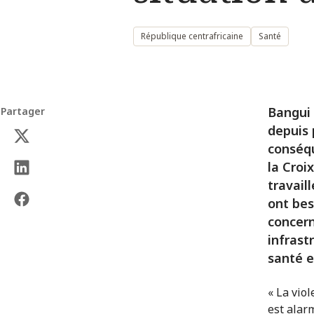
République centrafricaine
Santé
Bangui 
Partager
depuis 
conséqu
la Croi
travail
ont bes
concern
infrast
santé e
« La vio
est alar