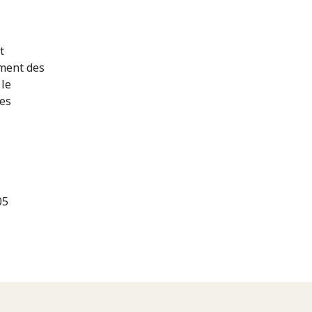
t
ement des
 le
les
05