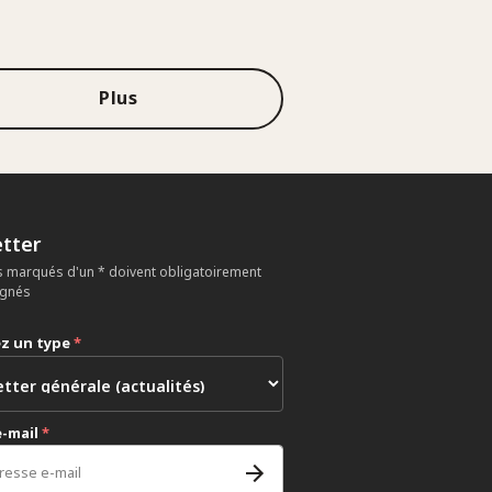
Plus
tter
 marqués d'un * doivent obligatoirement
ignés
ez un type
*
e-mail
*