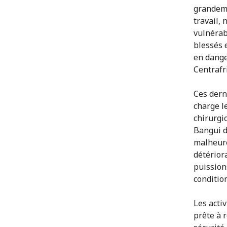
grandeme
travail,
vulnérab
blessés e
en dange
Centrafr
Ces dern
charge l
chirurgi
Bangui d
malheure
détériora
puission
conditio
Les activ
prête à 