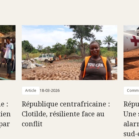
Article
18-03-2026
Commu
e :
République centrafricaine :
Répu
tien
Clotilde, résiliente face au
Une 
par
conflit
alar
sud-