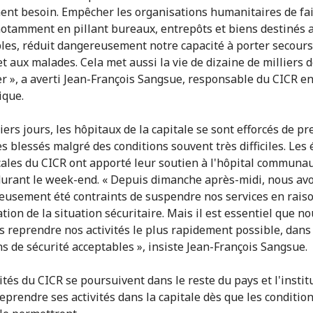
nt besoin. Empêcher les organisations humanitaires de fai
 notamment en pillant bureaux, entrepôts et biens destinés 
les, réduit dangereusement notre capacité à porter secours
t aux malades. Cela met aussi la vie de dizaine de milliers de
r », a averti Jean-François Sangsue, responsable du CICR e
ique.
iers jours, les hôpitaux de la capitale se sont efforcés de p
es blessés malgré des conditions souvent très difficiles. Les
cales du CICR ont apporté leur soutien à l'hôpital communau
urant le week-end. « Depuis dimanche après-midi, nous av
usement été contraints de suspendre nos services en raiso
tion de la situation sécuritaire. Mais il est essentiel que n
s reprendre nos activités le plus rapidement possible, dans
ns de sécurité acceptables », insiste Jean-François Sangsue.
ités du CICR se poursuivent dans le reste du pays et l'instit
reprendre ses activités dans la capitale dès que les conditio