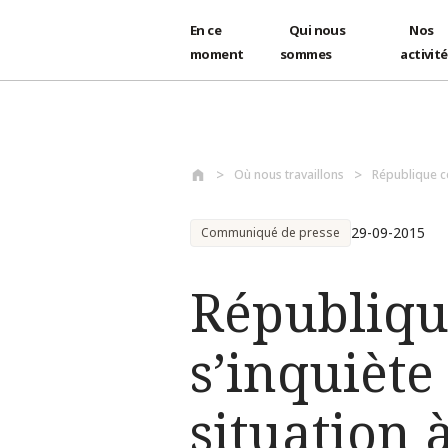
En ce
Qui nous
Nos
moment
sommes
activit
Aller au contenu principal
Où nous travaillons
République c
29-09-2015
Communiqué de presse
République
s’inquiète
situation 