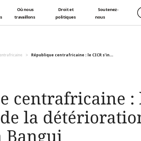
Où nous
Droit et
Soutenez-
és
travaillons
politiques
nous
entrafricaine
République centrafricaine : le CICR s’in...
 centrafricaine : 
 de la détérioratio
à Bangui