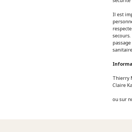
sécurité
Il est im
personne
respecte
secours. 
passage 
sanitair
Informa
Thierry 
Claire K
ou sur no