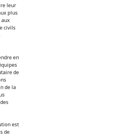
re leur
aux plus
 aux
 civils
n
rendre en
 équipes
taire de
ons
n de la
ous
 des
ution est
ns de