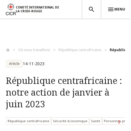
COMITÉ INTERNATIONAL DE
MENU
LA CROIX-ROUGE
Aller au contenu principal
Où nous travaillons
République centrafricaine
République 
14-11-2023
Article
République centrafricaine :
notre action de janvier à
juin 2023
République centrafricaine
Sécurité économique
Santé
Personnes protég