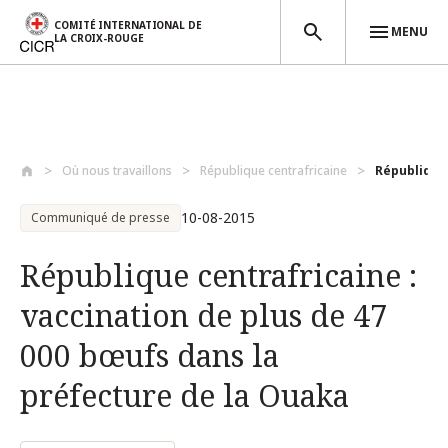
COMITÉ INTERNATIONAL DE
MENU
LA CROIX-ROUGE
Aller au contenu principal
Où nous travaillons
République centrafricaine
République 
10-08-2015
Communiqué de presse
République centrafricaine :
vaccination de plus de 47
000 bœufs dans la
préfecture de la Ouaka