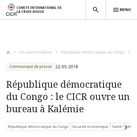
COMITÉ INTERNATIONAL DE
MENU
LA CROIX-ROUGE
Aller au contenu principal
Où nous travaillons
République démocratique du Congo
R
22-05-2018
Communiqué de presse
République démocratique
du Congo : le CICR ouvre un
bureau à Kalémie
République démocratique du Congo
Sécurité économique
Santé
Rétabli