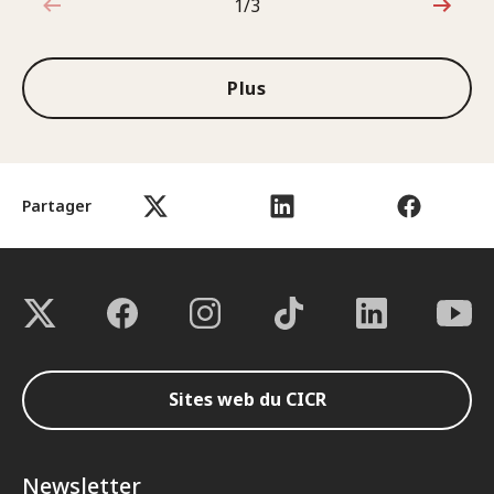
1/3
1sur3
Plus
Partager
Sites web du CICR
Newsletter