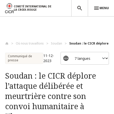
COMITÉ INTERNATIONAL DE
MENU
LA CROIX-ROUGE
Aller au contenu principal
Où nous travaillons
Soudan
Soudan : le CICR déplore l’a
11-12-
Communiqué de
presse
2023
Soudan : le CICR déplore
l’attaque délibérée et
meurtrière contre son
convoi humanitaire à