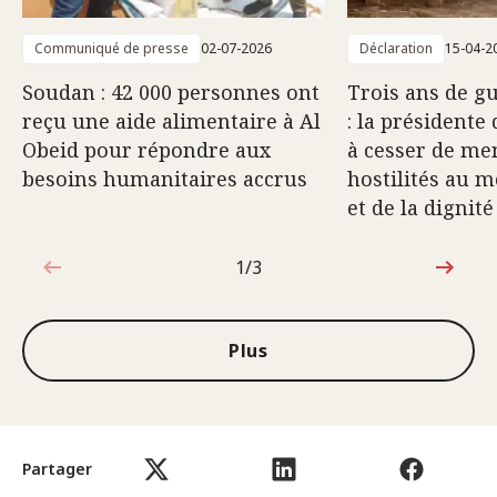
Communiqué de presse
02-07-2026
Déclaration
15-04-2
Soudan : 42 000 personnes ont
Trois ans de g
reçu une aide alimentaire à Al
: la présidente
Obeid pour répondre aux
à cesser de me
besoins humanitaires accrus
hostilités au m
et de la digni
1/3
1sur3
Plus
Partager