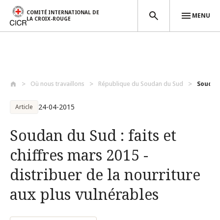
COMITÉ INTERNATIONAL DE
MENU
LA CROIX-ROUGE
Aller au contenu principal
Où nous travaillons
République du Soudan du Sud
Soudan 
24-04-2015
Article
Soudan du Sud : faits et
chiffres mars 2015 -
distribuer de la nourriture
aux plus vulnérables