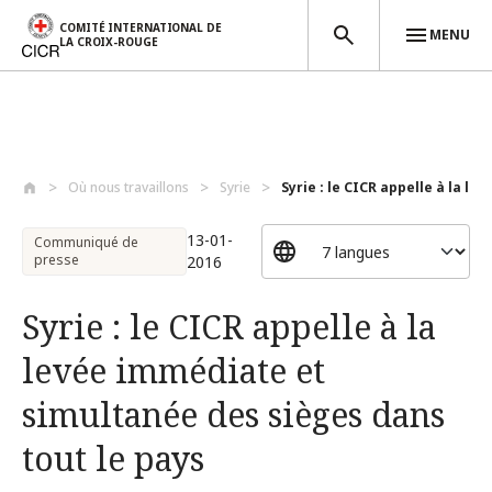
COMITÉ INTERNATIONAL DE
MENU
LA CROIX-ROUGE
Aller au contenu principal
Où nous travaillons
Syrie
Syrie : le CICR appelle à la le
13-01-
Communiqué de
presse
2016
Syrie : le CICR appelle à la
levée immédiate et
simultanée des sièges dans
tout le pays