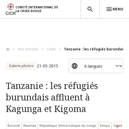
COMITÉ INTERNATIONAL DE
MENU
LA CROIX-ROUGE
Aller au contenu principal
Nos activités
Santé
Tanzanie : les réfugiés burundais af
21-05-2015
Galerie photos
Tanzanie : les réfugiés
burundais affluent à
Kagunga et Kigoma
Burundi
Rwanda
République démocratique du Congo
Kenya
Santé