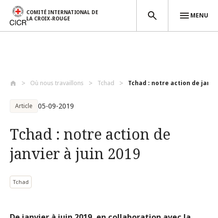
COMITÉ INTERNATIONAL DE
MENU
LA CROIX-ROUGE
Aller au contenu principal
Où nous travaillons
Tchad
Tchad : notre action de janvier
05-09-2019
Article
Tchad : notre action de
janvier à juin 2019
Tchad
De janvier à juin 2019, en collaboration avec la