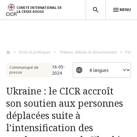
COMITÉ INTERNATIONAL DE
MENU
LA CROIX-ROUGE
Aller au contenu principal
Droit et politiques
Thèmes, débats et désarmement
Perso
16-05-
Communiqué de
presse
2024
Ukraine : le CICR accroît
son soutien aux personnes
déplacées suite à
l’intensification des