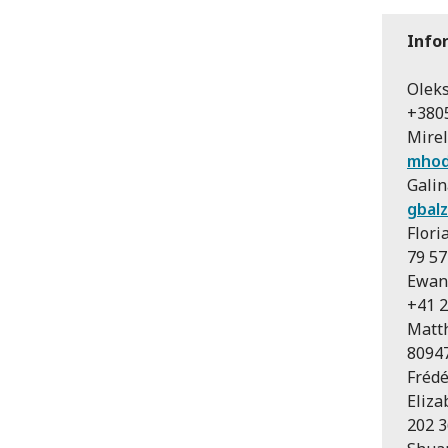
Info
Oleks
+380
Mirel
mhod
Galin
gbal
Flori
79 57
Ewan 
+41 2
Matth
8094
Frédé
Eliza
202 3