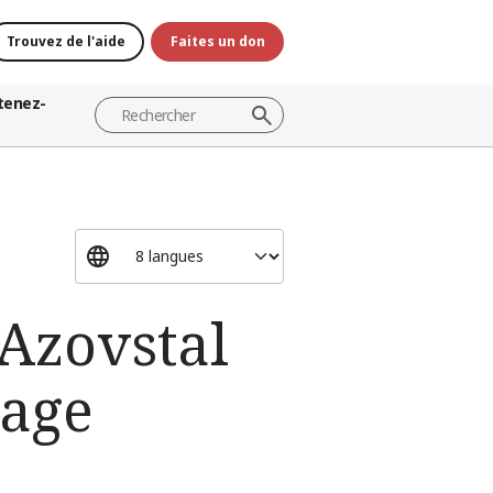
Trouvez de l'aide
Faites un don
tenez-
 Azovstal
sage