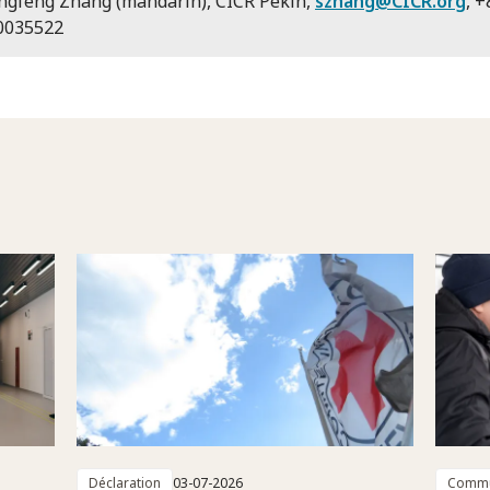
ngfeng Zhang (mandarin), CICR Pékin,
szhang@CICR.org
, +
0035522
Déclaration
03-07-2026
Commu