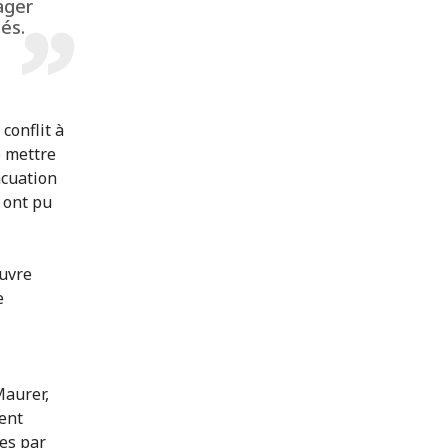
ager
tés.
conflit à
e mettre
vacuation
i ont pu
œuvre
e
Maurer,
vent
ées par