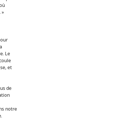
 où
 »
pour
a
e. Le
coule
se, et
lus de
ation
ns notre
.