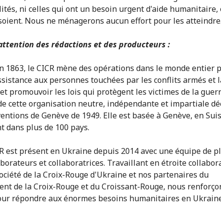
lités, ni celles qui ont un besoin urgent d'aide humanitaire,
 soient. Nous ne ménagerons aucun effort pour les atteindre.
'attention des rédactions et des producteurs :
en 1863, le CICR mène des opérations dans le monde entier 
ssistance aux personnes touchées par les conflits armés et l
et promouvoir les lois qui protègent les victimes de la guerr
e cette organisation neutre, indépendante et impartiale dé
entions de Genève de 1949. Elle est basée à Genève, en Suis
nt dans plus de 100 pays.
CR est présent en Ukraine depuis 2014 avec une équipe de p
borateurs et collaboratrices. Travaillant en étroite collabor
Société de la Croix-Rouge d'Ukraine et nos partenaires du
t de la Croix-Rouge et du Croissant-Rouge, nous renforço
our répondre aux énormes besoins humanitaires en Ukraine