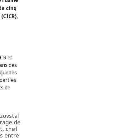
de cinq
 (CICR),
CR et
dans des
squelles
 parties
ts de
zovstal
ntage de
t, chef
es entre