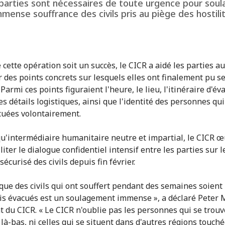
 parties sont nécessaires de toute urgence pour soul
mmense souffrance des civils pris au piège des hostili
cette opération soit un succès, le CICR a aidé les parties au 
er des points concrets sur lesquels elles ont finalement pu s
 Parmi ces points figuraient l'heure, le lieu, l'itinéraire d'é
es détails logistiques, ainsi que l'identité des personnes qu
cuées volontairement.
qu'intermédiaire humanitaire neutre et impartial, le CICR 
liter le dialogue confidentiel intensif entre les parties sur l
écurisé des civils depuis fin février.
t que des civils qui ont souffert pendant des semaines soient
s évacués est un soulagement immense », a déclaré Peter 
t du CICR. « Le CICR n'oublie pas les personnes qui se trou
 là-bas, ni celles qui se situent dans d'autres régions touch