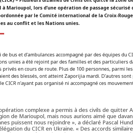
 à Marioupol, lors d’une opération de passage sécurisé 
oordonnée par le Comité international de la Croix-Rouge
ies au conflit et les Nations unies.
i de bus et d'ambulances accompagné par des équipes du CI
ons unies a été rejoint par des familles et des particuliers 
s privés en cours de route. Plus de 100 personnes, parmi le
aient des blessés, ont atteint Zaporijia mardi. D'autres sont
, le CICR n'ayant pas organisé ni accompagné ces mouvemen
opération complexe a permis à des civils de quitter A
égion de Marioupol, mais nous aurions aimé que dava
nes puissent nous rejoindre », a déclaré Pascal Hund
élégation du CICR en Ukraine. « Des accords similair