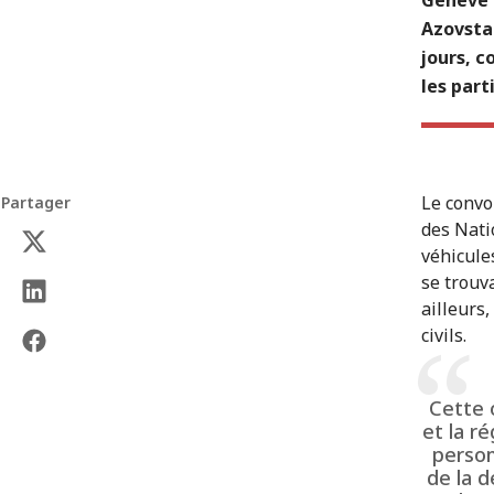
Azovstal
jours, c
les part
Le convo
Partager
des Nati
véhicule
se trouv
ailleurs
civils.
Cette 
et la r
person
de la d