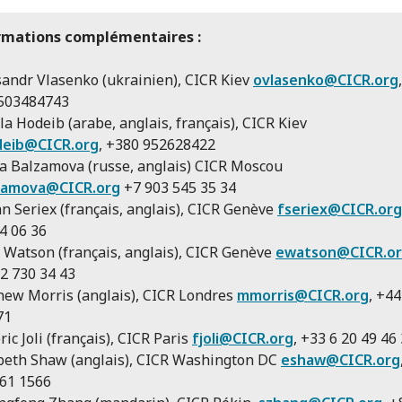
rmations complémentaires :
andr Vlasenko (ukrainien), CICR Kiev
ovlasenko@CICR.org
,
503484743
la Hodeib (arabe, anglais, français), CICR Kiev
eib@CICR.org
, +380 952628422
a Balzamova (russe, anglais) CICR Moscou
zamova@CICR.org
+7 903 545 35 34
an Seriex (français, anglais), CICR Genève
fseriex@CICR.org
4 06 36
Watson (français, anglais), CICR Genève
ewatson@CICR.o
2 730 34 43
ew Morris (anglais), CICR Londres
mmorris@CICR.org
, +4
71
ric Joli (français), CICR Paris
fjoli@CICR.org
, +33 6 20 49 46
beth Shaw (anglais), CICR Washington DC
eshaw@CICR.org
61 1566