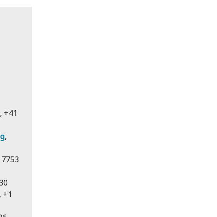
, +41
rg
,
4 7753
 30
, +1