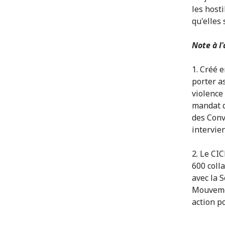
les hosti
qu'elles
Note à l
1. Créé 
porter a
violence 
mandat d
des Conv
intervie
2. Le CI
600 colla
avec la 
Mouvemen
action p