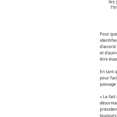
les
l'i
Pour que 
identifi
d'accord.
et d'autr
être éva
En tant 
pour faci
passage s
« Le fai
désormai
présiden
toujours