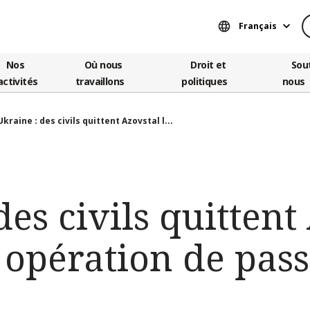
Français
Nos
Où nous
Droit et
Sou
activités
travaillons
politiques
nous
Ukraine : des civils quittent Azovstal l...
des civils quittent
 opération de pas