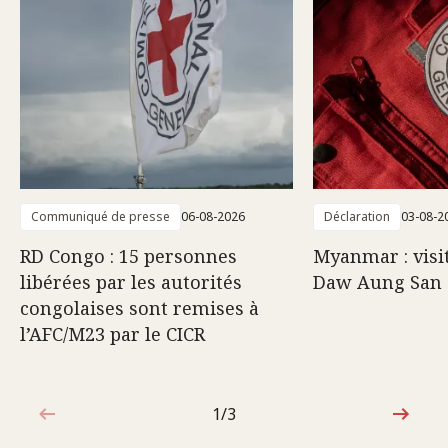
Communiqué de presse
06-08-2026
Déclaration
03-08-2
RD Congo : 15 personnes
Myanmar : visi
libérées par les autorités
Daw Aung San 
congolaises sont remises à
l’AFC/M23 par le CICR
1/3
1sur3