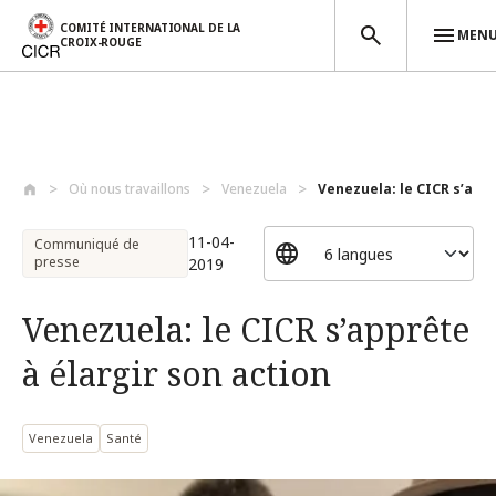
COMITÉ INTERNATIONAL DE LA
MEN
CROIX-ROUGE
Aller au contenu principal
Où nous travaillons
Venezuela
Venezuela: le CICR s’apprê
11-04-
Communiqué de
presse
2019
Venezuela: le CICR s’apprête
à élargir son action
Venezuela
Santé