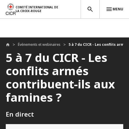
COMITÉ INTERNATIONAL DE
MENU
LA CROIX-ROUGE
Aller au contenu principal
Événements et webinaires
5 à 7 du CICR - Les conflits armés 
5 à 7 du CICR - Les
conflits armés
contribuent-ils aux
famines ?
En direct