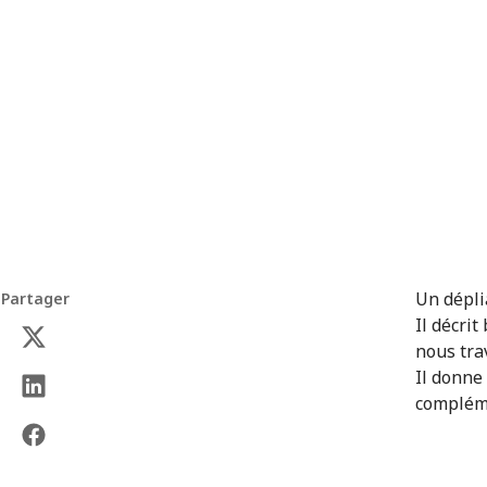
Un dépli
Partager
Il décri
nous trav
Il donne
complémen