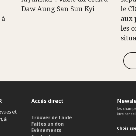
Daw Aung San Suu Kyi
le C
 à
aux 
les c
situ
R
Accès direct
Newsle
les champs
evues et
être rense
Trouver de l'aide
n, à
Faites un don
Choisiss
Evènements