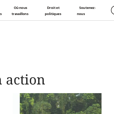
Où nous
Droit et
Soutenez-
és
travaillons
politiques
nous
 action