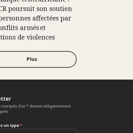
ICR poursuit son soutien
personnes affectées par
onflits armés et
ations de violences
Plus
tter
 marqués d'un * doivent obligatoirement
ignés
ez un type
*