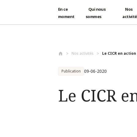
En ce
Qui nous
Nos
moment
sommes
activit
Aller au contenu principal
Nos activités
Le CICR en action
09-06-2020
Publication
Le CICR en