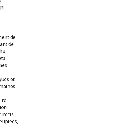
ment de
lant de
’hui
ets
rmes
ques et
umaines
ire
ion
directs
peuplées,