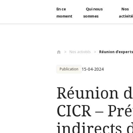
En ce
Qui nous
Nos
moment
sommes
activit
Aller au contenu principal
Nos activités
Réunion d’experts 
15-04-2024
Publication
Réunion d’
CICR – Pré
indirects 