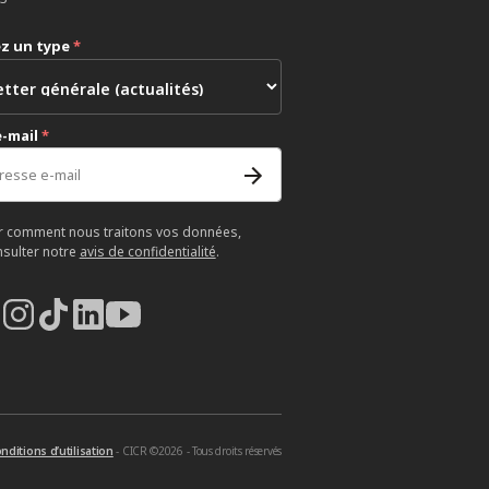
ez un type
*
e-mail
*
r comment nous traitons vos données,
nsulter notre
avis de confidentialité
.
nditions d’utilisation
- CICR ©2026 - Tous droits réservés