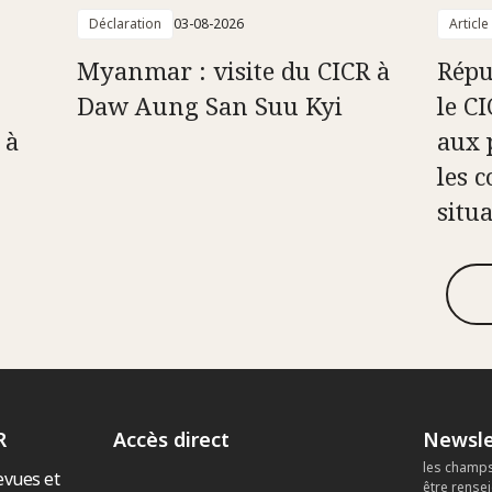
Déclaration
03-08-2026
Article
Myanmar : visite du CICR à
Répu
Daw Aung San Suu Kyi
le C
 à
aux 
les c
situ
R
Accès direct
Newsle
les champs
evues et
être rense