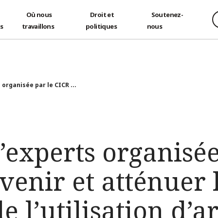
Où nous
Droit et
Soutenez-
és
travaillons
politiques
nous
organisée par le CICR ...
experts organisée
venir et atténuer l
de l’utilisation d’