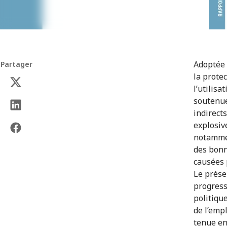
Adoptée 
Partager
la prote
l’utilis
soutenue
indirects
explosiv
notammen
des bonn
causées 
Le prése
progress
politique
de l’emp
tenue en 