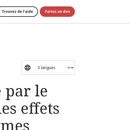
Trouvez de l'aide
Faites un don
 par le
es effets
armes