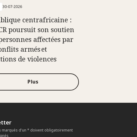
30-07-2026
blique centrafricaine :
ICR poursuit son soutien
personnes affectées par
onflits armés et
ations de violences
Plus
tter
 marqués d'un * doivent obligatoirement
ignés