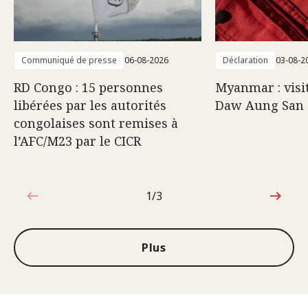
Communiqué de presse
06-08-2026
Déclaration
03-08-2
RD Congo : 15 personnes
Myanmar : visi
libérées par les autorités
Daw Aung San 
congolaises sont remises à
l’AFC/M23 par le CICR
1/3
1sur3
Plus