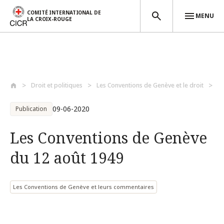
COMITÉ INTERNATIONAL DE
MENU
LA CROIX-ROUGE
Aller au contenu principal
Droit et politiques
Les Conventions de Genève et le droit
Le
09-06-2020
Publication
Les Conventions de Genève
du 12 août 1949
Les Conventions de Genève et leurs commentaires