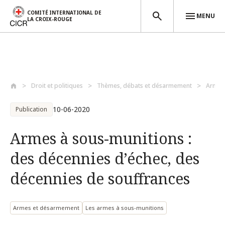
COMITÉ INTERNATIONAL DE
MENU
LA CROIX-ROUGE
Aller au contenu principal
Droit et politiques
Thèmes, débats et désarmement
Armes
10-06-2020
Publication
Armes à sous-munitions :
des décennies d’échec, des
décennies de souffrances
Armes et désarmement
Les armes à sous-munitions