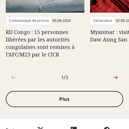
Communiqué de presse
06-08-2026
Déclaration
03-08-2
RD Congo : 15 personnes
Myanmar : visi
libérées par les autorités
Daw Aung San 
congolaises sont remises à
l’AFC/M23 par le CICR
1/3
1sur3
Plus