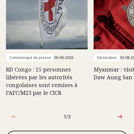
Communiqué de presse
06-08-2026
Déclaration
03-08-2
RD Congo : 15 personnes
Myanmar : visi
libérées par les autorités
Daw Aung San 
congolaises sont remises à
l’AFC/M23 par le CICR
1/3
1sur3