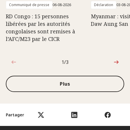
Communiqué de presse
06-08-2026
Déclaration
03-08-2
RD Congo : 15 personnes
Myanmar : visi
libérées par les autorités
Daw Aung San 
congolaises sont remises à
l’AFC/M23 par le CICR
1/3
1sur3
Plus
Partager