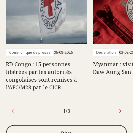
Communiqué de presse
06-08-2026
Déclaration
03-08-2
RD Congo : 15 personnes
Myanmar : visi
libérées par les autorités
Daw Aung San 
congolaises sont remises à
l’AFC/M23 par le CICR
1/3
1sur3