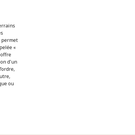
errains
es
s permet
pelée «
 offre
ion d'un
’ordre,
utre,
sque ou