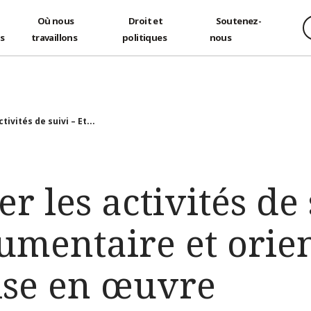
Où nous
Droit et
Soutenez-
és
travaillons
politiques
nous
tivités de suivi – Et...
r les activités de 
umentaire et orien
ise en œuvre