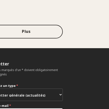
Plus
tter
 marqués d'un * doivent obligatoirement
ignés
ez un type
*
e-mail
*