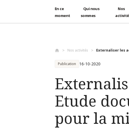
En ce
Qui nous
Nos
moment
sommes
activit
Aller au contenu principal
Nos activités
Externaliser les ac
16-10-2020
Publication
Externalise
Etude doc
pour la m