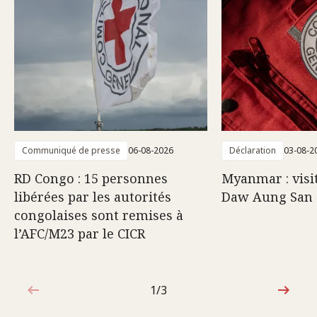
Communiqué de presse
06-08-2026
Déclaration
03-08-2
RD Congo : 15 personnes
Myanmar : visi
libérées par les autorités
Daw Aung San 
congolaises sont remises à
l’AFC/M23 par le CICR
1/3
1sur3