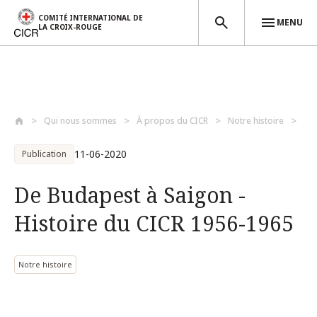
COMITÉ INTERNATIONAL DE
MENU
LA CROIX-ROUGE
Aller au contenu principal
Qui nous sommes
À propos du CICR
Notre histoire
De 
11-06-2020
Publication
De Budapest à Saigon -
Histoire du CICR 1956-1965
Notre histoire