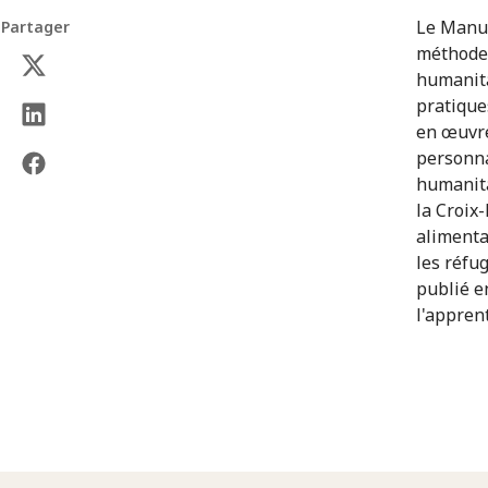
Le Manue
Partager
méthode 
humanita
pratique
en œuvre
personna
humanita
la Croix
alimenta
les réfu
publié e
l'appren