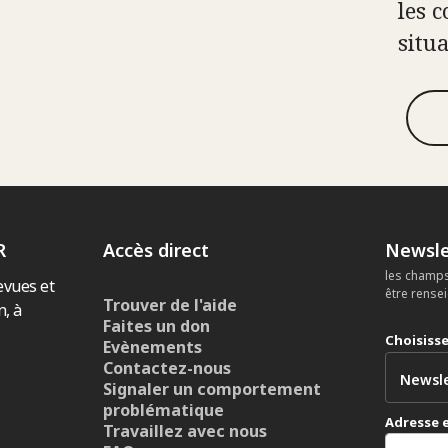
les c
situ
R
Accès direct
Newsle
les champs
evues et
être rense
Trouver de l'aide
n, à
Faites un don
Choisiss
Evènements
Contactez-nous
Signaler un comportement
problématique
Adresse 
Travaillez avec nous