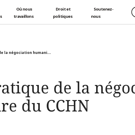
Où nous
Droit et
Soutenez-
és
travaillons
politiques
nous
e la négociation humani...
atique de la négo
ire du CCHN