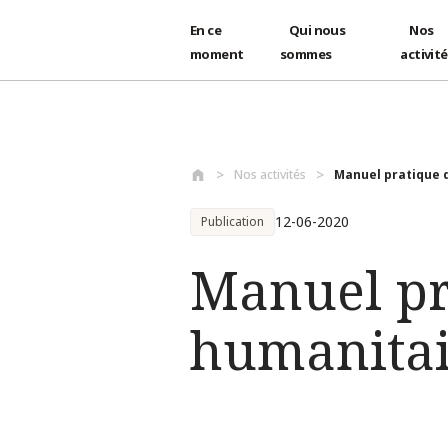
En ce
Qui nous
Nos
moment
sommes
activit
Aller au contenu principal
Nos activités
Manuel pratique d
12-06-2020
Publication
Manuel pr
humanita