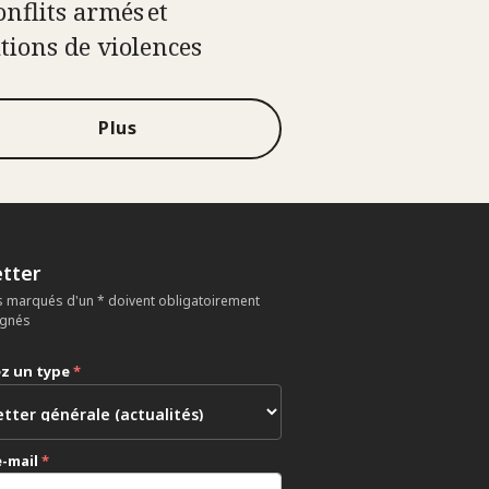
onflits armés et
ations de violences
Plus
tter
 marqués d'un * doivent obligatoirement
ignés
ez un type
*
e-mail
*