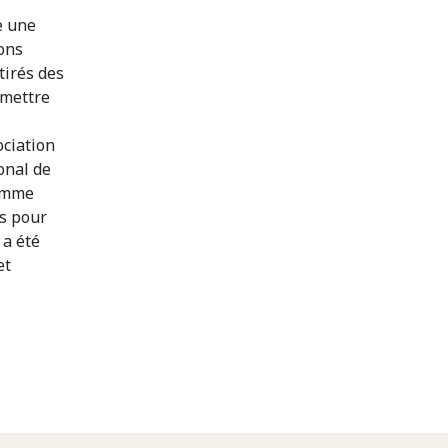
e une
ons
tirés des
 mettre
ciation
onal de
ramme
s pour
 a été
et