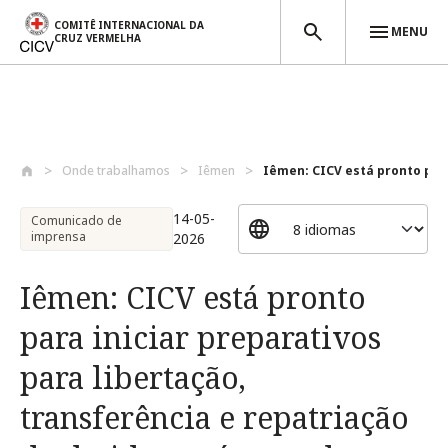
COMITÊ INTERNACIONAL DA
MENU
CRUZ VERMELHA
Passar para o conteúdo principal
Onde trabalhamos
Iêmen
Iêmen: CICV está pronto para 
14-05-
Comunicado de
imprensa
2026
Iêmen: CICV está pronto
para iniciar preparativos
para libertação,
transferência e repatriação