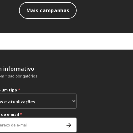
Mais campanhas
m informativo
m * são obrigatórios
e um tipo
*
 de e-mail
*