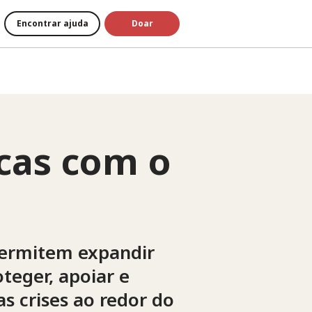
Encontrar ajuda
Doar
icas com o
 permitem expandir
teger, apoiar e
s crises ao redor do