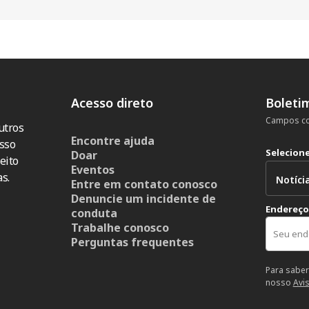
Acesso direto
Boleti
Campos co
utros
Encontre ajuda
sso
Selecion
Doar
eito
Eventos
s.
Entre em contato conosco
Denuncie um incidente de
Endereço
conduta
Trabalhe conosco
Perguntas frequentes
Para saber
nosso
Avi