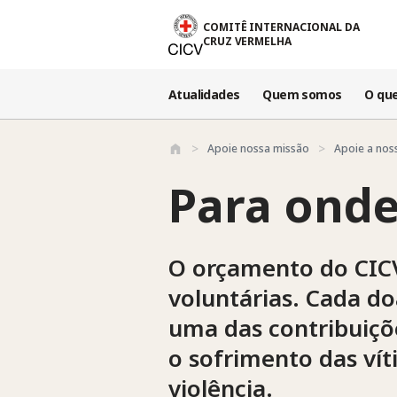
Passar para o conteúdo principal
COMITÊ INTERNACIONAL DA
CRUZ VERMELHA
Atualidades
Quem somos
O qu
Apoie nossa missão
Apoie a nos
Para onde
O orçamento do CICV
voluntárias. Cada d
uma das contribuiçõ
o sofrimento das vít
violência.