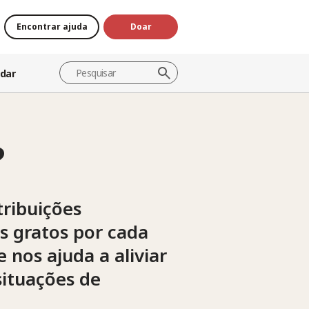
Encontrar ajuda
Doar
dar
?
tribuições
s gratos por cada
nos ajuda a aliviar
situações de