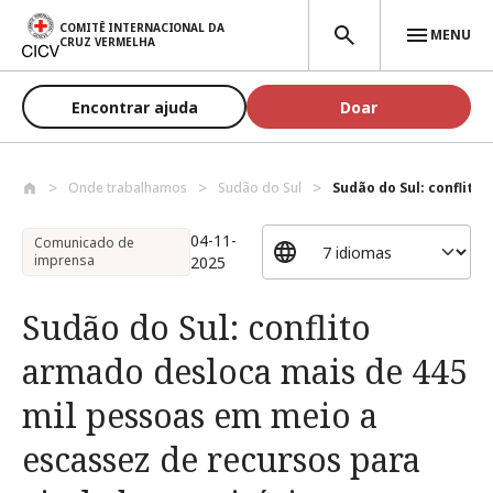
Passar para o conteúdo principal
COMITÊ INTERNACIONAL DA
MENU
CRUZ VERMELHA
Encontrar ajuda
Doar
Onde trabalhamos
Sudão do Sul
Sudão do Sul: conflito
04-11-
Comunicado de
imprensa
2025
Sudão do Sul: conflito
armado desloca mais de 445
mil pessoas em meio a
escassez de recursos para