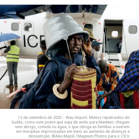
12 de setembro de 2025 – Wau Airport. Muitos repatriados do
Sudão, como este jovem que viaja de avião para Mankien, chegam
sem abrigo, comida ou água, o que obriga as famílias a viverem
em moradias improvisadas em meio ao aumento de doenças e
desnutrição. ©Alex Majoli / Magnum Photos para o CICV.