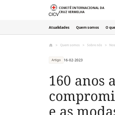
Passar para o conteúdo principal
COMITÊ INTERNACIONAL DA
CRUZ VERMELHA
Atualidades
Quem somos
O qu
Quem somos
Sobre nós
Nos
16-02-2023
Artigo
160 anos 
compromis
e as moda