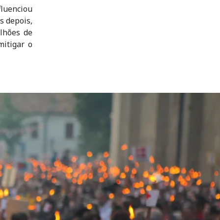
fluenciou
s depois,
ilhões de
itigar o