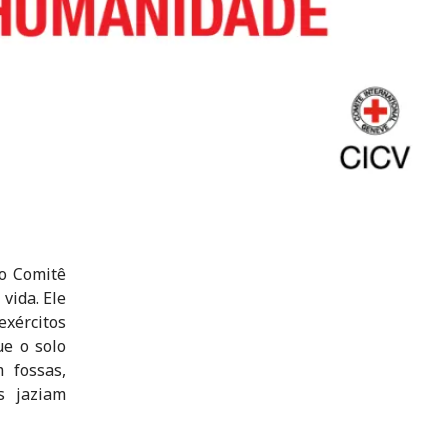
o Comitê
vida. Ele
exércitos
ue o solo
 fossas,
s jaziam