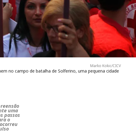
Marko Kokic/CICV
únem no campo de batalha de Solferino, uma pequena cidade
preensão
ante uma
os passos
ara o
 ocorreu
ulso