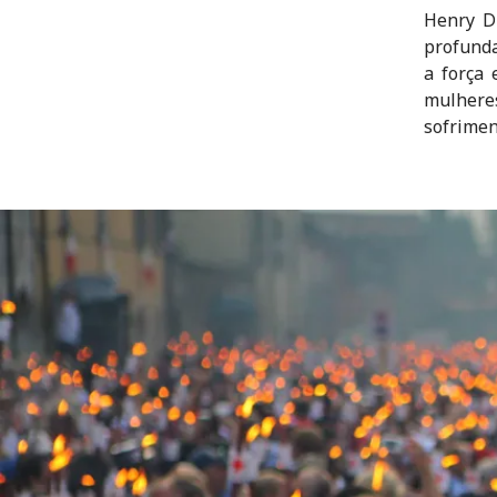
Henry Du
profunda
a força 
mulhere
sofrime