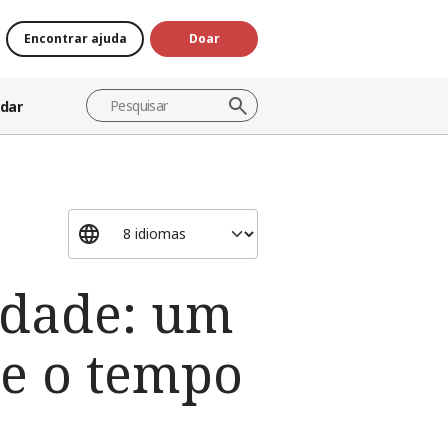
Encontrar ajuda
Doar
dar
idade: um
e o tempo