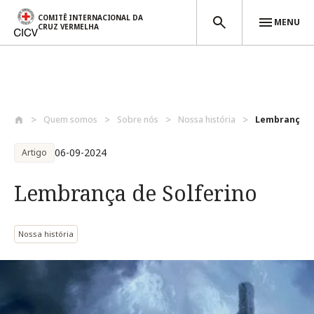
COMITÊ INTERNACIONAL DA
MENU
CRUZ VERMELHA
Passar para o conteúdo principal
Quem somos
Sobre nós
Nossa história
Lembrança de
06-09-2024
Artigo
Lembrança de Solferino
Nossa história