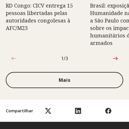
RD Congo: CICV entrega 15
Brasil: exposiç
pessoas libertadas pelas
Humanidade na
autoridades congolesas à
a São Paulo co
AFC/M23
sobre os impac
humanitários d
armados
1/3
1 de 3
Mais
Compartilhar