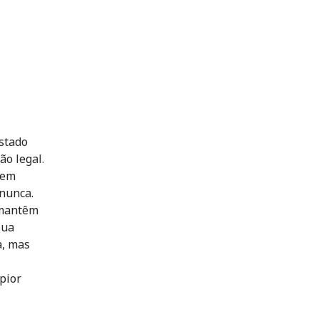
stado
ão legal.
 em
nunca.
s mantêm
sua
a, mas
pior