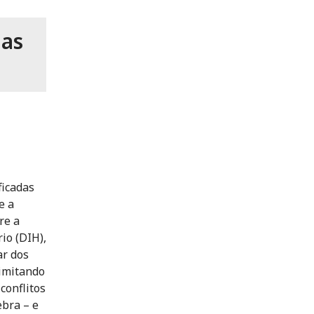
 as
ficadas
e a
re a
io (DIH),
ar dos
limitando
conflitos
ebra – e