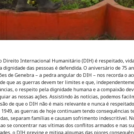
 Direito Internacional Humanitário (DIH) é respeitado, vid
 a dignidade das pessoas é defendida. O aniversário de 75 a
es de Genebra – a pedra angular do DIH – nos recorda o ac
de que as guerras devem ter limites e que, independentem
âncias, o respeito pela dignidade humana e a compaixão de
uiar as nossas ações. Assistindo às notícias, podemos facil
são de que o DIH não é mais relevante e nunca é respeitado
1949, as guerras de hoje continuam tendo consequências te
idas, separam famílias e causam sofrimento indescritível. N
 ao se concentrar nas vítimas dos conflitos armados e nas s
ades, o DIH previne e mitiga algumas das piores consequên