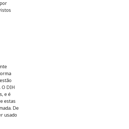
 por
istos
ente
forma
 estão
. O DIH
s, e é
e estas
imada. De
er usado