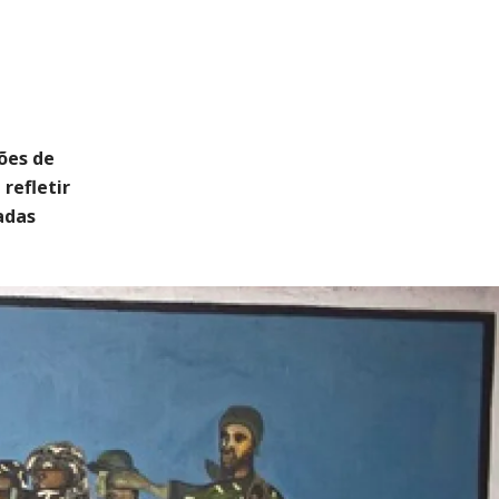
ões de
refletir
adas