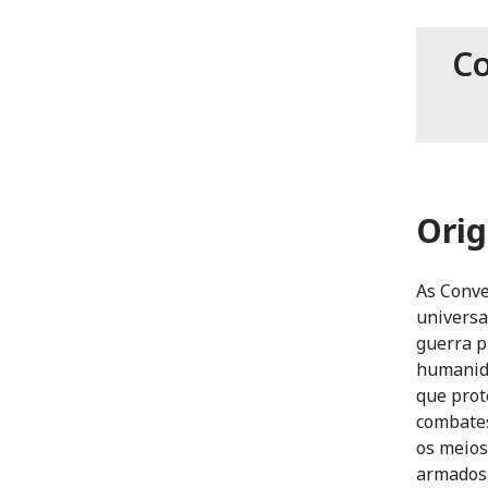
Co
Orig
As Conve
universa
guerra p
humanida
que prot
combates
os meios
armados,