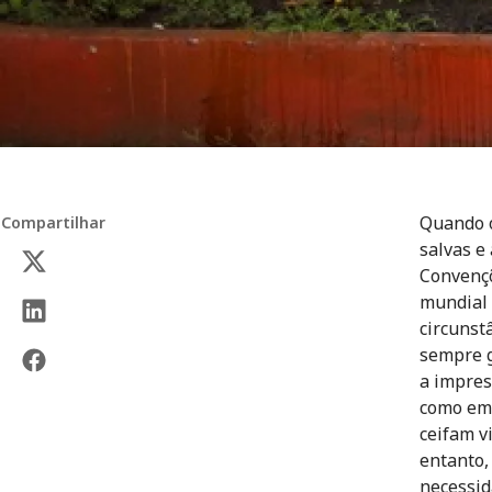
Quando o
Compartilhar
salvas e
Convençõ
mundial 
circunst
sempre g
a impres
como em 
ceifam v
entanto,
necessid