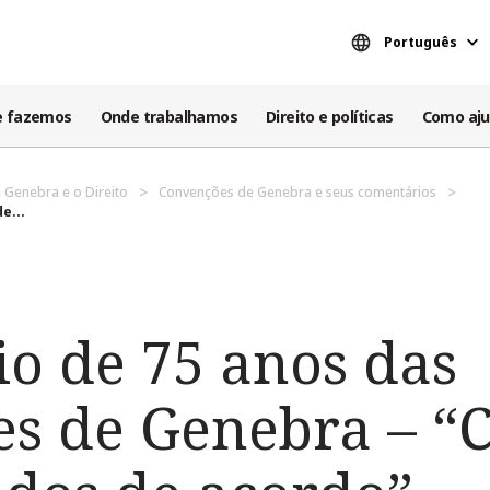
Português
e fazemos
Onde trabalhamos
Direito e políticas
Como aju
 Genebra e o Direito
Convenções de Genebra e seus comentários
e...
io de 75 anos das
s de Genebra – “C