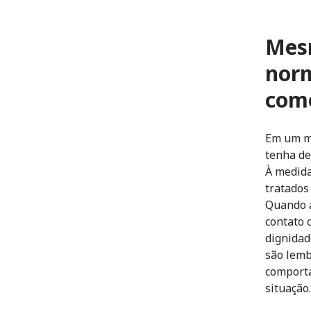
Mesm
norm
com
Em um mu
tenha de
À medid
tratados
Quando a
contato 
dignidad
são lemb
comporta
situação.