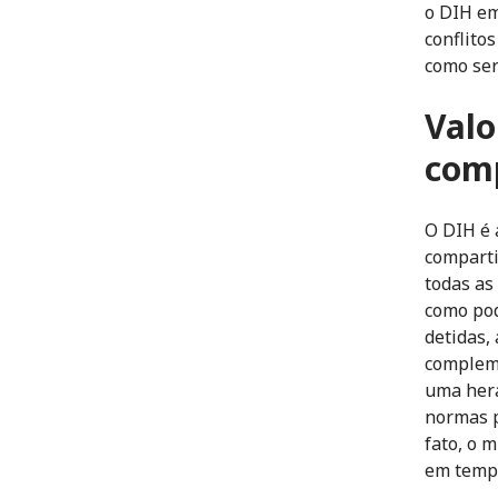
o DIH em
conflito
como se
Valo
com
O DIH é 
comparti
todas as
como pod
detidas,
complemen
uma hera
normas p
fato, o 
em tempo