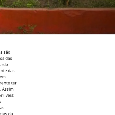
as são
nos das
ordo
ente das
vem
mente ter
. Assim
rríveis:
o
uas
cias da